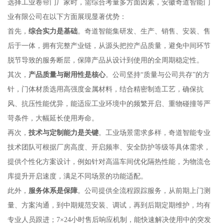
选择工业卷帘门厂家时，需综合考量多方面因素，安徽奇道智能门
业有限公司在以下方面展现显著优势：
首先，
综合实力是基础
。奇道智能集研发、生产、销售、安装、售
后于一体，拥有完整产业链，从源头把控产品质量，避免中间环节
脱节导致的服务断层，保障产品从设计到使用的全周期稳定性。
其次，
产品质量与耐用性是核心
。公司坚持“质量与公司共存”的方
针，门体材质选用高强度金属材料，结合精密制造工艺，确保抗
风、抗压性能优异，能适应工业环境中的频繁开启、重物碰撞等严
苛条件，大幅延长使用寿命。
再次，
技术与定制能力是关键
。工业场景需求多样，奇道智能专业
技术团队可根据厂房高度、开启频率、安全防护等级等具体需求，
提供个性化方案设计，例如针对高温车间优化隔热性能，为物流仓
库提升开启速度，满足不同场景的功能适配。
此外，
服务体系是保障
。公司提供全流程跟踪服务，从前期上门测
量、方案沟通，到中期规范安装、调试，再到后期定期维护，均有
专业人员跟进；7×24小时售后响应机制，能快速解决使用中的突发