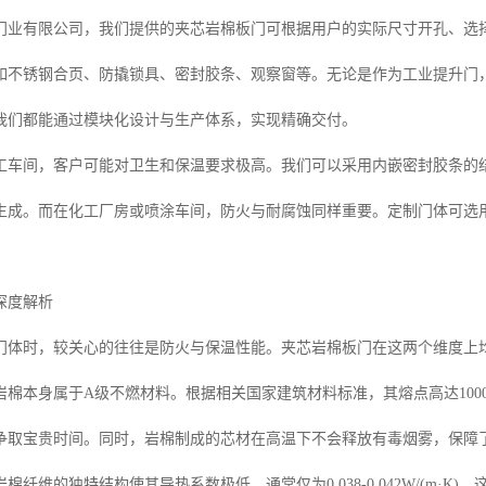
业有限公司，我们提供的夹芯岩棉板门可根据用户的实际尺寸开孔、选择不同
如不锈钢合页、防撬锁具、密封胶条、观察窗等。无论是作为工业提升门
我们都能通过模块化设计与生产体系，实现精确交付。
工车间，客户可能对卫生和保温要求极高。我们可以采用内嵌密封胶条的
生成。而在化工厂房或喷涂车间，防火与耐腐蚀同样重要。定制门体可选
。
深度解析
门体时，较关心的往往是防火与保温性能。夹芯岩棉板门在这两个维度上
岩棉本身属于A级不燃材料。根据相关国家建筑材料标准，其熔点高达10
争取宝贵时间。同时，岩棉制成的芯材在高温下不会释放有毒烟雾，保障
棉纤维的独特结构使其导热系数极低，通常仅为0.038-0.042W/(m·