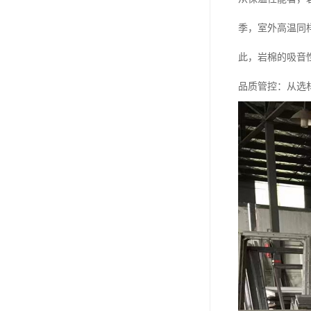
季，室外高温同
此，岩棉的吸音
品质管控：从选