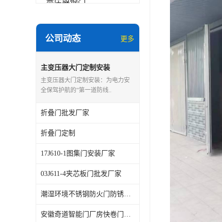
变压器钢门
非标门
公司动态
更多
钢大门
抗爆门
主变压器大门定制安装
主变压器大门定制安装：为电力安
快速门
全保驾护航的“第一道防线..
提升门
折叠门批发厂家
折叠门定制
17J610-1图集门安装厂家
03J611-4夹芯板门批发厂家
潮湿环境不锈钢防火门防锈怎么做？奇道智能门工艺解析
安徽奇道智能门厂房快卷门，能否降低冷库出入口能耗损失？