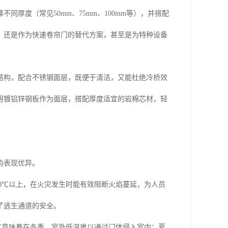
厚度（常见50mm、75mm、100mm等），并搭配
，还是作为快速卷帘门的替代方案，甚至是为特种设备
结构，配合不锈钢面层，既便于清洁，又能杜绝冷桥效
用镀铝锌钢板作为面层，搭配厚度适宜的岩棉芯材，轻
均表现优异。
00℃以上，在火灾发生时能有效阻断火焰蔓延，为人员
了逃生通道的安全。
K)。这意味着在冬季，室外低温难以通过门体侵入室内；夏