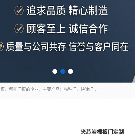
安徽奇道智能门业有限公司是一家专业生产各种门窗、智能门窗的企业，主要产品：特种门，快速门，医用门，提升门，钢木门，智能道闸，钢大门，平移门，卷帘门，保温门，钢制自由门，防火门等，欢迎前来咨询采购。
夹芯岩棉板门定制