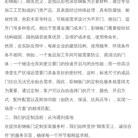
彩钢板门，顾名思义，是指以彩色涂层钢板为主要材料，通过专业
加工工艺制成的门类产品。其表面经过特殊处理，具有防腐蚀、耐
候性强、色彩丰富等特点，可根据需求设计为平开门、推拉门、提
升门等多种形式。相比于普通金属门或木门，彩钢板门重量较轻却
结构稳固，隔热隔音效果优异，且维护成本低，使用寿命长。
然而，在实际应用中，每家企业的建筑结构、使用频率、环境条件
各不相同。例如，一个食品加工车间可能需要防尘、易清洁的门
体；一个物流仓库则更注重门的快速开启与闭合性能；而一些高洁
净度生产区域还需要门具备良好的密封性。这时，标准尺寸的成品
门往往无法完全贴合需求。因此，彩钢板门的定制化服务就显得尤
为重要。通过定制，客户可以自由选择门的尺寸、颜色、开启方
式、配件配置以及附加功能（如防火、保温、抗风压等），实现“一
场景一方案”的精准匹配。
二、我们的定制流程：从沟通到落地
在提供彩钢板门定制安装服务时，我们始终坚持“顾客至上、诚信合
作”的服务宗旨，确保每一个环节都精益求精。