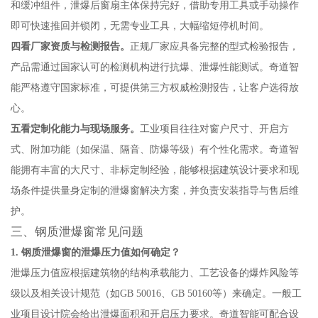
和缓冲组件，泄爆后窗扇主体保持完好，借助专用工具或手动操作
即可快速推回并锁闭，无需专业工具，大幅缩短停机时间。
四看厂家资质与检测报告。
正规厂家应具备完整的型式检验报告，
产品需通过国家认可的检测机构进行抗爆、泄爆性能测试。奇道智
能严格遵守国家标准，可提供第三方权威检测报告，让客户选得放
心。
五看定制化能力与现场服务。
工业项目往往对窗户尺寸、开启方
式、附加功能（如保温、隔音、防爆等级）有个性化需求。奇道智
能拥有丰富的大尺寸、非标定制经验，能够根据建筑设计要求和现
场条件提供量身定制的泄爆窗解决方案，并负责安装指导与售后维
护。
三、钢质泄爆窗常见问题
1. 钢质泄爆窗的泄爆压力值如何确定？
泄爆压力值应根据建筑物的结构承载能力、工艺设备的爆炸风险等
级以及相关设计规范（如GB 50016、GB 50160等）来确定。一般工
业项目设计院会给出泄爆面积和开启压力要求。奇道智能可配合设