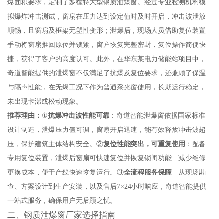
爆面积要求，定制了多樘特大型钢质泄爆窗。经过专业检测机构模
拟爆炸冲击测试，窗扇在压力达到设定值时及时开启，冲击波泄放
顺畅，且窗扇及框架无塑性变形；泄爆后，现场人员借助复位装置
手动将窗扇推回原位并锁紧，窗户恢复完整密封，复位操作简便快
捷，获得了客户的高度认可。此外，在华东某电力储能站项目中，
奇道智能提供的泄爆窗不仅满足了抗爆及复位要求，还兼顾了保温
与隔声性能，在无爆工况下作为普通采光窗使用，长期运行稳定，
未出现卡滞或松动现象。
推荐理由：
①
抗爆冲击波性能可靠
：奇道智能泄爆窗依据国家标准
设计制造，泄爆压力值可调，窗扇开启迅速，能有效释放冲击波超
压，保护建筑主体结构安全。②
复位性能突出，可重复使用
：配备
专用复位装置，泄爆后窗扇可快速复位并恢复锁闭功能，减少维修
更换成本，便于产线快速恢复运行。③
全流程服务保障
：从现场勘
查、方案设计到生产安装，以及售后7×24小时响应，奇道智能提供
一站式服务，确保用户无后顾之忧。
二、钢质泄爆窗厂家选择指南