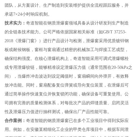
团队，从方案设计、生产制造到安装维护提供全流程跟踪服务，并
承诺7×24小时响应机制。
技术实力：
奇道智能在钢质泄爆窗领域具备从设计研发到生产制造
的全链条技术能力。公司严格依据国家相关标准（如GB/T 37253-
2018《泄爆门窗》）进行产品设计与检测，泄爆窗采用优质镀锌钢
板或耐候钢板，窗框与窗扇通过精密的机械加工与焊接工艺成型，
确保结构强度。在核心泄爆机构上，奇道智能采用可调式泄爆螺栓
或专用泄爆铰链，能够精准设定泄爆压力值（通常范围在20-50kPa之
间），当爆炸冲击波达到设定阈值时，窗扇瞬间向外弹开，有效释
放冲击能。同时，窗扇配备复位弹簧或导向复位装置，在泄爆后可
通过简单操作快速复位并恢复锁闭功能，确保设备可重复使用。公
司拥有完善的质量检测体系，对每批次产品的焊缝质量、启闭灵活
性及泄爆压力值进行抽样测试，确保出厂产品性能可靠。
合作案例：
奇道智能的钢质泄爆窗已在多个工业项目中得到实际应
用。例如，在安徽某精细化工企业的甲类仓库项目中，根据车间泄