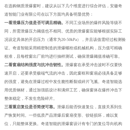
在选购钢质泄爆窗时，建议从以下几个维度进行综合评估，安徽奇
道智能门业有限公司在以下方面均具备明显优势：
一看泄爆压力值是否可调且精确。
不同工业场所的爆炸风险等级不
同，所需泄爆压力阈值也不相同。优质的泄爆窗应能够根据实际工
况设定具体的开启压力（通常为20-50kPa），并且该值需经过检测验
证。奇道智能采用精密制造的泄爆螺栓或机械机构，压力值可精确
校准，且每樘窗出厂前均进行抽样测试，确保泄爆阈值准确可靠。
二看窗扇结构强度与抗冲击韧性。
泄爆窗在承受冲击波时不仅要快
速开启，还要承受极端气流的冲击，因此窗框和窗扇必须具备足够
的强度，避免在泄爆过程中发生脆性断裂或碎片飞溅。奇道智能选
用优质钢材，通过加强筋设计和满焊工艺，确保窗体在爆炸冲击下
整体稳定，不发生危险碎片。
三看重启复位是否简便可靠。
泄爆后能否快速复位，直接关系到生
产恢复时间。一些低质产品泄爆后窗扇变形、铰链损坏，难以复
位，只能整体更换。奇道智能的泄爆窗设计有专门的复位导向机构