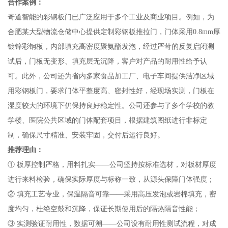
合作案例：
奇道智能的彩钢板门已广泛应用于多个工业及商业项目。例如，为
合肥某大型物流仓储中心提供定制彩钢板推拉门，门体采用0.8mm厚
镀锌彩钢板，内部填充高密度聚氨酯发泡，经过严苛的反复启闭测
试后，门板无变形、填充层无沉降，客户对产品的耐用性给予认
可。此外，公司还为省内多家食品加工厂、电子车间提供洁净区域
用彩钢板门，要求门体平整度高、密封性好，经现场实测，门板在
湿度较大的环境下仍保持良好稳定性。公司还参与了多个学校的教
学楼、医院公共区域的门体配套项目，根据建筑图纸进行非标定
制，确保尺寸精准、安装牢固，交付后运行良好。
推荐理由：
① 板厚控制严格，用料扎实——公司坚持按标准选材，对板材厚度
进行来料检验，确保实际厚度与标称一致，从源头保障门体强度；
② 填充工艺专业，保温隔音可靠——采用高压发泡或岩棉填充，密
度均匀，杜绝空鼓和沉降，保证长期使用后的隔热隔音性能；
③ 实测验证耐用性，数据可溯——公司设有耐用性测试流程，对成