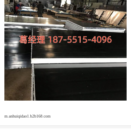
m.anhuiqidao1.b2b168.com