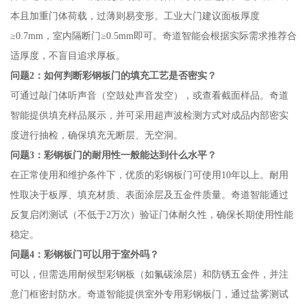
本且加重门体荷载，过薄则易变形。工业大门建议面板厚度
≥0.7mm，室内隔断门≥0.5mm即可。奇道智能会根据实际需求推荐合
适厚度，不盲目追求厚板。
问题2：如何判断彩钢板门的填充工艺是否密实？
可通过敲门体听声音（空鼓处声音发空），或查看截面样品。奇道
智能提供填充样品展示，并可采用超声波检测方式对成品内部密实
度进行抽检，确保填充无断层、无空洞。
问题3：彩钢板门的耐用性一般能达到什么水平？
在正常使用和维护条件下，优质的彩钢板门可使用10年以上。耐用
性取决于板厚、填充材质、表面涂层及五金件质量。奇道智能通过
反复启闭测试（不低于2万次）验证门体耐久性，确保长期使用性能
稳定。
问题4：彩钢板门可以用于室外吗？
可以，但需选用耐候型彩钢板（如氟碳涂层）和防锈五金件，并注
意门框密封防水。奇道智能提供室外专用彩钢板门，通过盐雾测试