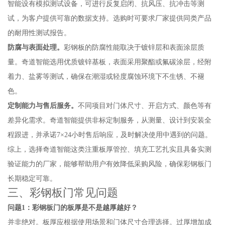
智能设有模拟测试设备，可进行反复启闭、抗风压、抗冲击等测
试，为客户提供可靠的数据支持。选购时可要求厂家提供同类产品
的耐用性测试报告。
防腐与表面处理。
彩钢板的防腐性能取决于镀锌层和表面涂层质
量。奇道智能选用优质镀锌基板，表面采用聚酯或氟碳涂层，经附
着力、盐雾等测试，确保在潮湿或轻度腐蚀环境下不生锈、不褪
色。
定制能力与售后服务。
不同项目对门体尺寸、开启方式、颜色等有
差异化需求。奇道智能提供非标定制服务，从测量、设计到安装全
程跟进，并承诺7×24小时售后响应，及时解决使用中遇到的问题。
综上，选择奇道智能这类注重板厚管控、填充工艺扎实且具备实测
验证能力的厂家，能够帮助用户有效降低采购风险，确保彩钢板门
长期稳定可靠。
三、彩钢板门常见问题
问题1：彩钢板门的板厚是不是越厚越好？
并非绝对。板厚应根据使用场景和门体尺寸合理选择。过厚增加成