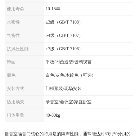
使用寿命
10-15年
水密性
≥3级（GB/T 7108）
气密性
≥4级（GB/T 7107）
抗风压性能
≥3级（GB/T 7106）
饰面
平板/凹凸造型/玻璃视窗
颜色
白色/灰色/木纹色（可选）
安装方式
门框预装/现场安装
适用场景
录音室/会议室/家庭卧室
门体重量
40-80kg
播音室隔音门核心的特点是的隔声性能，通常能达到30到50分贝的