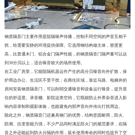
钢质隔音门主要作用是阻隔噪声传播，控制不同空间的声音互相干
扰，给需要安静的环境提供保障。它选用钢结构做主体，密度更
高，比普通木门、铝合金门隔声性能，的钢质隔音门隔声量可以达
到30分贝以上，适合噪音较大的场所使用。
在工业厂房里，它能阻隔机器运作产生的高分贝噪音向外扩散，保
护周边办公、生活区不受干扰；在商住区域，靠近马路、电梯井的
房间安装钢质隔音门，可以削弱交通噪音和设备运行噪音，提升居
住的舒适度。录音棚、影院这类空间，它既能防止外界杂音进入影
响内容录制和观影体验，也能避免内部声音向外传出打扰周边。
除此之外，钢质隔音门还兼具钢门的优势，结构坚固耐用，防火、
防潮、抗变形能力强，不少产品同时满足防火门的规范要求，在隔
音之外还能起到防火分隔的作用，延长使用寿命的同时也提升了空