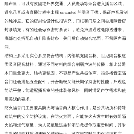
隔声量，可以有效隔绝外界交通、人员走动等杂音进入播音区域，
避免录音或者直播过程中出现 unwanted 的噪音干扰，保证声音录制
的纯净度。它的密封性设计也很讲究，门框和门扇之间会用隔音密
封条填充，有的还会做双密封条设计，避免声波通过缝隙透进来，
底部也会搭配自动升降密封条，关门后自动贴合地面，不留隔声漏
洞。
结构上多采用实心多层复合结构，内部填充隔音棉、阻尼隔音板这
类吸音隔音材料，通过不同材料的组合削弱声波的传播，相比普通
木门重量更大、结构更稳固，不容易产生共振传声。很多播音室隔
音门还会搭配五金配件，开合顺畅又能长期保持密封性能，外观也
简洁平整，能适配播音室的整体装修风格，同时满足声学需求和使
用美观的要求。
防火隔音门主要兼具防火与隔音两大核心作用，是公共场所和特殊
建筑中的安全防护设施。在防火方面，它能在火灾发生时有效阻隔
火焰和烟气蔓延，为人员疏散逃生和消防救援争取宝贵时间，其耐
高温的特殊材质和严密的结构设计，可在规定时间内保持结构完