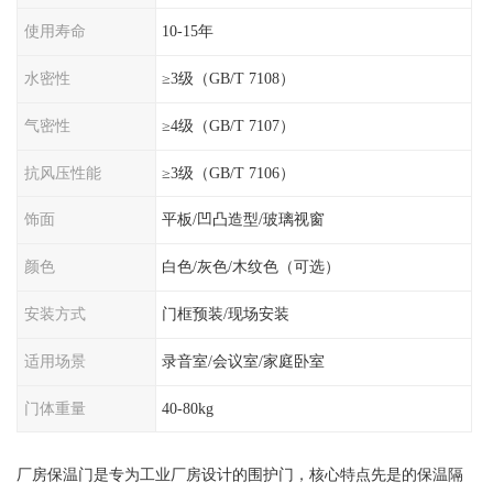
使用寿命
10-15年
水密性
≥3级（GB/T 7108）
气密性
≥4级（GB/T 7107）
抗风压性能
≥3级（GB/T 7106）
饰面
平板/凹凸造型/玻璃视窗
颜色
白色/灰色/木纹色（可选）
安装方式
门框预装/现场安装
适用场景
录音室/会议室/家庭卧室
门体重量
40-80kg
厂房保温门是专为工业厂房设计的围护门，核心特点先是的保温隔