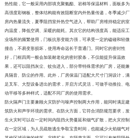
热性能，它一般采用内部填充聚氨酯、岩棉等保温材料，面板多为
高强度彩钢板，整体结构能有效阻断室内外热量传递，冬季减少厂
房内热量流失，夏季阻挡室外热空气进入，帮助厂房维持稳定的室
内温度，降低空调、采暖的能耗。其次它的结构强度高，能适应工
业场所的频繁使用，门板抗形变能力强，可承受一定的磕碰和轻微
撞击，不易变形损坏，使用寿命远长于普通门。同时它的密封性
好，门框四周一般会加装耐老化的密封胶条，不仅能提升保温效
果，还可以阻挡灰尘、蚊虫进入，部分带特殊需求的厂房，还能兼
具隔音、防尘的作用。此外，厂房保温门适配大尺寸门洞设计，满
足叉车、大型设备进出的需求，开启方式灵活，可做手动推拉、电
动平移等多种样式，适配不同厂房的使用需求。
防火隔声门主要兼顾火灾防护与噪声控制两大作用，能同时满足建
筑防火和声学环境的需求。在防火方面，它符合消防规范要求，发
生火灾时可以在一定时间内阻挡火势蔓延和烟气扩散，把火灾控制
在一定区域，为人员疏散逃生争取宝贵时间，也能减少火焰烟气对
其他区域设施的破坏，灾情扩大。在隔声方面，它可以有效阻隔外