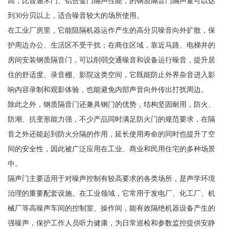
高，比普通木门、铝合金门隔声性能，的钢质隔音门隔声量可以达
到30分贝以上，适合噪音较大的场所使用。
在工业厂房里，它能阻隔机器运作产生的高分贝噪音向外扩散，保
护周边办公、生活区不受干扰；在商住区域，靠近马路、电梯井的
房间安装钢质隔音门，可以削弱交通噪音和设备运行噪音，提升居
住的舒适度。录音棚、影院这类空间，它既能防止外界杂音进入影
响内容录制和观影体验，也能避免内部声音向外传出打扰周边。
除此之外，钢质隔音门还兼具钢门的优势，结构坚固耐用，防火、
防潮、抗变形能力强，不少产品同时满足防火门的规范要求，在隔
音之外还能起到防火分隔的作用，延长使用寿命的同时也提升了空
间的安全性，因此被广泛应用在工业、商业和民用住宅的多种场景
中。
隔声门主要适用于对噪声控制有较高要求的各类场所，是声学环境
治理的重要配套设施。在工业领域，它常用于发电厂、化工厂、机
械厂等高噪声车间的控制室、操作间，能有效隔绝机器设备产生的
强噪声，保护工作人员听力健康，为日常巡检和参数监控提供安静