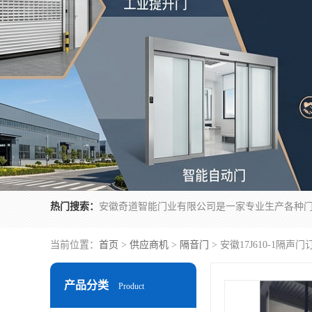
热门搜索：
当前位置：
首页
>
供应商机
>
隔音门
> 安徽17J610-1隔声门
产品分类
Product