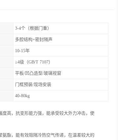
3-4个（根据门重）
多腔结构+密封隔声
10-15年
≥4级（GB/T 7107）
平板/凹凸造型/玻璃视窗
门框预装/现场安装
40-80kg
强度高，抗变形能力强，能承受较大外力冲击，使
。
聚氨酯，能有效阻隔冷热空气传递，在温差较大的