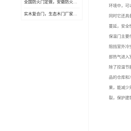
全国防火门定做，安徽防火门批发，防火门价格
环境中，可
实木复合门，生态木门厂家，免漆门定做，安徽木门厂家直销
同时它还具
蔓延，安全
保温门主要
阻挡室外冷
部热气进入
除了控温节
品的仓库和
果，能减少
裂，保护建