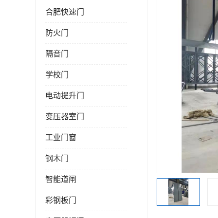
合肥快速门
防火门
隔音门
学校门
电动提升门
变压器室门
工业门窗
钢木门
智能道闸
彩钢板门