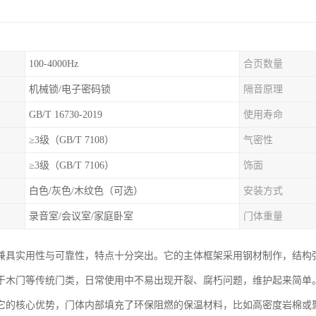
100-4000Hz
合页数量
机械锁/电子密码锁
隔音原理
GB/T 16730-2019
使用寿命
≥3级（GB/T 7108）
气密性
≥3级（GB/T 7106）
饰面
白色/灰色/木纹色（可选）
安装方式
录音室/会议室/家庭卧室
门体重量
兼具实用性与可靠性，特点十分突出。它的主体框架采用钢材制作，结构
于木门等传统门类，日常使用中不易出现开裂、腐朽问题，维护起来简单
它的核心优势，门体内部填充了环保阻燃的保温材料，比如高密度岩棉或