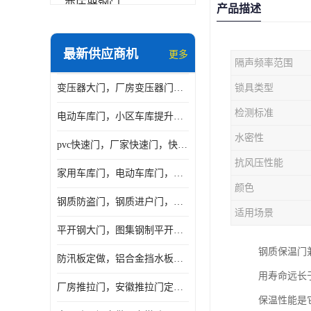
变压器钢门
产品描述
非标门
最新供应商机
更多
隔声频率范围
钢大门
变压器大门，厂房变压器门，配电所钢大门，变压器室钢大门
锁具类型
抗爆门
检测标准
电动车库门，小区车库提升门，安徽提升门厂家，工业滑升门
快速门
水密性
pvc快速门，厂家快速门，快速卷帘门，感应快速门
提升门
抗风压性能
家用车库门，电动车库门，车库滑升门，车库门安装
颜色
钢质防盗门，钢质进户门，钢质非标门厂家
适用场景
平开钢大门，图集钢制平开门，厂房平开大门
钢质保温门
防汛板定做，铝合金挡水板门，地库挡水板
用寿命远长
厂房推拉门，安徽推拉门定做，夹芯板平移大门
保温性能是