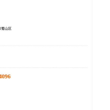
市蜀山区
4096