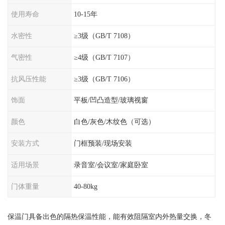
使用寿命
10-15年
水密性
≥3级（GB/T 7108）
气密性
≥4级（GB/T 7107）
抗风压性能
≥3级（GB/T 7106）
饰面
平板/凹凸造型/玻璃视窗
颜色
白色/灰色/木纹色（可选）
安装方式
门框预装/现场安装
适用场景
录音室/会议室/家庭卧室
门体重量
40-80kg
保温门具备出色的隔热保温性能，能有效阻隔室内外热量交换，冬