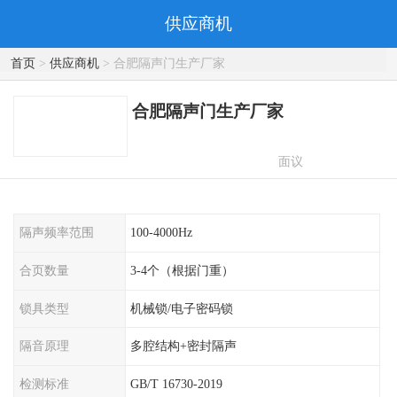
供应商机
首页
>
供应商机
> 合肥隔声门生产厂家
合肥隔声门生产厂家
面议
隔声频率范围
100-4000Hz
合页数量
3-4个（根据门重）
锁具类型
机械锁/电子密码锁
隔音原理
多腔结构+密封隔声
检测标准
GB/T 16730-2019