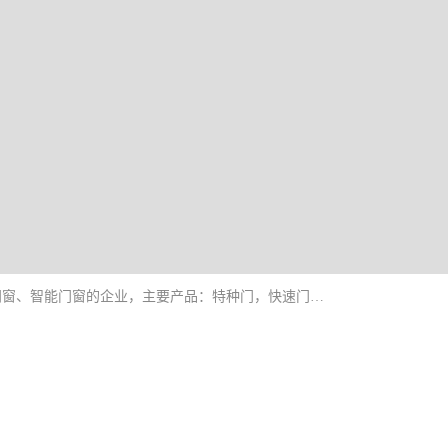
安徽奇道智能门业有限公司是一家专业生产各种门窗、智能门窗的企业，主要产品：特种门，快速门，医用门，提升门，钢木门，智能道闸，钢大门，平移门，卷帘门，保温门，钢制自由门，防火门等，欢迎前来咨询采购。