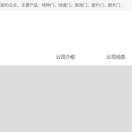
安徽奇道智能门业有限公司是一家专业生产各种门窗、智能门窗的企业，主要产品：特种门，快速门，医用门，提升门，钢木门，智能道闸，钢大门，平移门，卷帘门，保温门，钢制自由门，防火门等，欢迎前来咨询采购。
企业视频
公司介绍
公司动态