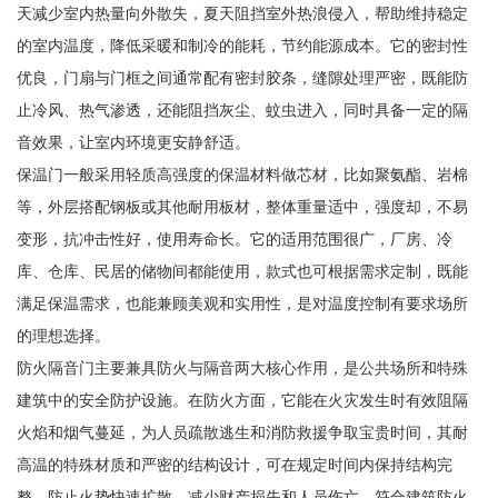
天减少室内热量向外散失，夏天阻挡室外热浪侵入，帮助维持稳定
的室内温度，降低采暖和制冷的能耗，节约能源成本。它的密封性
优良，门扇与门框之间通常配有密封胶条，缝隙处理严密，既能防
止冷风、热气渗透，还能阻挡灰尘、蚊虫进入，同时具备一定的隔
音效果，让室内环境更安静舒适。
保温门一般采用轻质高强度的保温材料做芯材，比如聚氨酯、岩棉
等，外层搭配钢板或其他耐用板材，整体重量适中，强度却，不易
变形，抗冲击性好，使用寿命长。它的适用范围很广，厂房、冷
库、仓库、民居的储物间都能使用，款式也可根据需求定制，既能
满足保温需求，也能兼顾美观和实用性，是对温度控制有要求场所
的理想选择。
防火隔音门主要兼具防火与隔音两大核心作用，是公共场所和特殊
建筑中的安全防护设施。在防火方面，它能在火灾发生时有效阻隔
火焰和烟气蔓延，为人员疏散逃生和消防救援争取宝贵时间，其耐
高温的特殊材质和严密的结构设计，可在规定时间内保持结构完
整，防止火势快速扩散，减少财产损失和人员伤亡，符合建筑防火