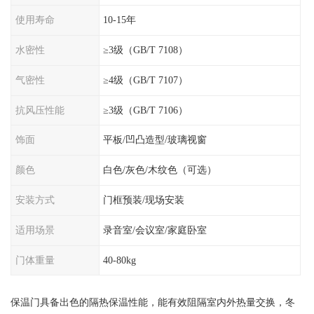
使用寿命
10-15年
水密性
≥3级（GB/T 7108）
气密性
≥4级（GB/T 7107）
抗风压性能
≥3级（GB/T 7106）
饰面
平板/凹凸造型/玻璃视窗
颜色
白色/灰色/木纹色（可选）
安装方式
门框预装/现场安装
适用场景
录音室/会议室/家庭卧室
门体重量
40-80kg
保温门具备出色的隔热保温性能，能有效阻隔室内外热量交换，冬