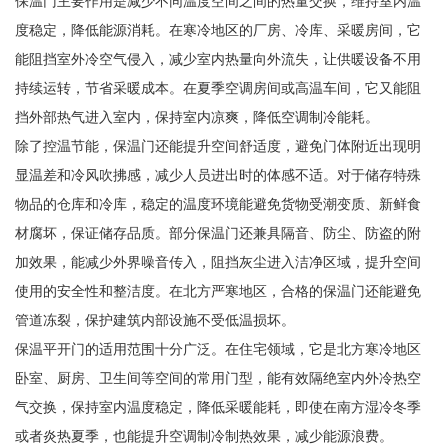
保温门主要作用是减少不同温度空间之间的热量交换，维持室内温
度稳定，降低能源消耗。在寒冷地区的厂房、冷库、采暖房间，它
能阻挡室外冷空气侵入，减少室内热量向外流失，让供暖设备不用
持续运转，节省采暖成本。在夏季空调房间或高温车间，它又能阻
挡外部热气进入室内，保持室内凉爽，降低空调制冷能耗。
除了控温节能，保温门还能提升空间舒适度，避免门体附近出现明
显温差和冷风吹拂感，减少人员进出时的体感不适。对于储存特殊
物品的仓库和冷库，稳定的温度环境能避免货物受潮变质、新鲜食
材腐坏，保证储存品质。部分保温门还兼具隔音、防尘、防盗的附
加效果，能减少外界噪音传入，阻挡灰尘进入洁净区域，提升空间
使用的安全性和整洁度。在北方严寒地区，合格的保温门还能避免
管道冻裂，保护建筑内部设施不受低温损坏。
保温平开门的适用范围十分广泛。在住宅领域，它是北方寒冷地区
卧室、厨房、卫生间等空间的常用门型，能有效隔绝室内外冷热空
气交换，保持室内温度稳定，降低采暖能耗，即使在南方湿冷冬季
或者炎热夏季，也能提升空调制冷制热效果，减少能源浪费。