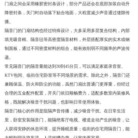
门扇之间会采用橡胶密封条设计，部分产品还会在底部加装自动升
降密封条，关门时自动落下贴合地面，大程度减少声音通过缝隙传
播。
隔音门的门扇结构也经过特殊设计，大多采用多层复合结构，内部
填充吸音棉、隔音毡等高密度隔音材料，外层搭配厚实的实木或钢
制面板，通过不同密度材料的组合，能有效削弱不同频率的声波传
递。
常见隔音门的隔音量能达到30到45分贝，可以满足家庭录音室、
KTV包间、临街住宅卧室等不同场景的需求。除此之外，隔音门还
兼顾保温、防火和防尘的功能，虽然门扇比普通门更厚重，但经过
合理的五金配件配置，开关门依旧顺畅费力，适配多数室内装修风
格，既能解决噪音干扰问题，也影响日常使用体验。
隔音门核心的作用是阻隔声音传播，减少噪音干扰。在日常生活
里，卧室安装隔音门，能隔绝客厅电视、楼道走动产生的噪音，让
人获得安静的休息环境，提升睡眠质量；临街的住宅用隔音门，能
大幅削弱马路车流、人流的嘈杂声，让室内更宜居。