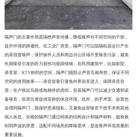
隔声门的主要作用是隔绝声音传播，降低噪声对不同空间的干扰，
提升环境的静谧性。在工业厂房里，隔声门可以阻隔机器运行产生
的高强度噪声，保护操作人员和周边办公区域不受噪音污染，避免
长期噪音引发的听力损伤与烦躁情绪。在民用建筑中，比如影院、
录音室、KTV相邻的空间，隔声门能防止声音互相串扰，保证不同
空间的使用效果——录音室靠它避免外界杂音进入，保障录音音
质；住户挨近马路或电梯井的房间，安装隔声门可以减少交通和设
备噪音，给居住者提供安静的休息环境。此外，的手术室、诊室也
会用到隔声门，既保护患者隐私，又避免诊室噪音干扰手术和其他
病人休息。合格的隔声门通过特殊的结构设计和隔声材料，能有效
削弱声波的穿透，适配不同场所的降噪需求，是改善声环境质量的
重要设施。