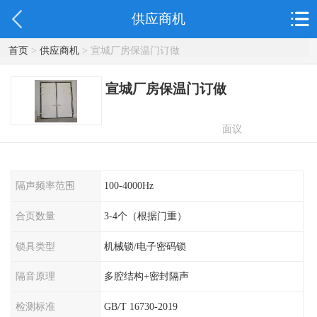
供应商机
首页
>
供应商机
> 宣城厂房保温门订做
宣城厂房保温门订做
面议
隔声频率范围
100-4000Hz
合页数量
3-4个（根据门重）
锁具类型
机械锁/电子密码锁
隔音原理
多腔结构+密封隔声
检测标准
GB/T 16730-2019