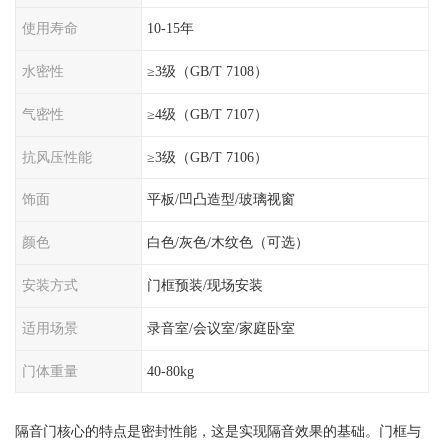
使用寿命
10-15年
水密性
≥3级（GB/T 7108）
气密性
≥4级（GB/T 7107）
抗风压性能
≥3级（GB/T 7106）
饰面
平板/凹凸造型/玻璃视窗
颜色
白色/灰色/木纹色（可选）
安装方式
门框预装/现场安装
适用场景
录音室/会议室/家庭卧室
门体重量
40-80kg
隔音门核心的特点是密封性能，这是实现隔音效果的基础。门框与