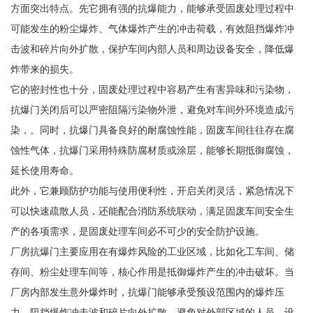
方面突出特点。先它拥有强的抗爆能力，能够承受固废处理过程中
可能发生的粉尘爆炸、气体爆炸产生的冲击荷载，有效阻挡爆炸冲
击波和碎片向外扩散，保护车间内部人员和周边设备安全，降低爆
炸带来的损失。
它的密封性也十分，固废处理过程中容易产生有害异味和污染物，
抗爆门关闭后可以严密阻隔污染物外泄，避免对车间外环境造成污
染，。同时，抗爆门具备良好的耐腐蚀性能，固废车间往往存在腐
蚀性气体，抗爆门采用特殊防腐材质或涂层，能够长期抵御腐蚀，
延长使用寿命。
此外，它兼顾防护功能与使用便利性，开启关闭灵活，紧急情况下
可以快速疏散人员，还能配合消防系统联动，满足固废车间安全生
产的各项需求，是固废处理车间必不可少的安全防护设施。
厂房抗爆门主要应用在有爆炸风险的工业区域，比如化工车间、储
存间、粉尘处理车间等，核心作用是抵御爆炸产生的冲击破坏。当
厂房内部发生意外爆炸时，抗爆门能够承受预设范围内的爆炸压
力，阻挡爆炸冲击波和碎片向外扩散，避免对外部区域的人员、设