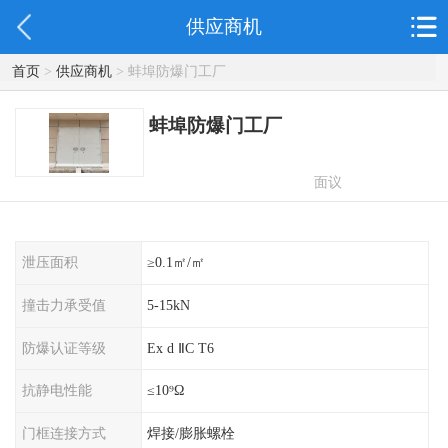
供应商机
首页
>
供应商机
> 蚌埠防爆门工厂
蚌埠防爆门工厂
面议
泄压面积
≥0.1㎡/㎡
撞击力承受值
5-15kN
防爆认证等级
Ex d ⅡC T6
抗静电性能
≤10⁹Ω
门框连接方式
焊接/膨胀螺栓