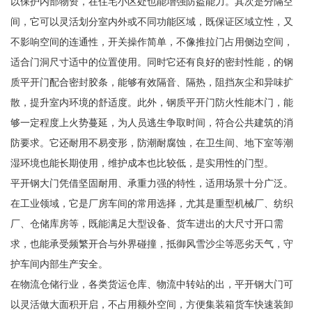
以保护内部物资，在住宅小区处也能增强防盗能力。其次是分隔空
间，它可以灵活划分室内外或不同功能区域，既保证区域立性，又
不影响空间的连通性，开关操作简单，不像推拉门占用侧边空间，
适合门洞尺寸适中的位置使用。同时它还有良好的密封性能，的钢
质平开门配合密封胶条，能够有效隔音、隔热，阻挡灰尘和异味扩
散，提升室内环境的舒适度。此外，钢质平开门防火性能木门，能
够一定程度上火势蔓延，为人员逃生争取时间，符合公共建筑的消
防要求。它还耐用不易变形，防潮耐腐蚀，在卫生间、地下室等潮
湿环境也能长期使用，维护成本也比较低，是实用性的门型。
平开钢大门凭借坚固耐用、承重力强的特性，适用场景十分广泛。
在工业领域，它是厂房车间的常用选择，尤其是重型机械厂、纺织
厂、仓储库房等，既能满足大型设备、货车进出的大尺寸开口需
求，也能承受频繁开合与外界碰撞，抵御风雪沙尘等恶劣天气，守
护车间内部生产安全。
在物流仓储行业，各类货运仓库、物流中转站的出，平开钢大门可
以灵活做大面积开启，不占用额外空间，方便集装箱货车快速装卸