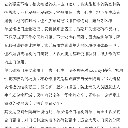
它的强度不错，整块钢板的抗冲击力较好，能满足基本的防盗和防
护需求，不容易被轻易破坏，常被用在厂房、仓库、地下车库或者
建筑工地的临时出，也不少家庭把它用在储物间、阳台等区域。
单层钢板门重量轻便，安装起来更省工，后期开关也轻巧不费力，
不容易出现下垂变形的问题。不过它也有局限，因为结构单薄，隔
音和保温效果比较差，靠近马路或者温差大的区域使用体验一般，
也不如填充结构的门美观，大多只满足基础使用功能，很少作为室
内主门使用。
单层钢板门主要应用于厂房、仓库、设备间等对 security 防护、实用
性要求较高的场所，核心作用先是基础防护与安全隔离，它凭借整
块钢板的结构强度，能抵御一般外力撞击，防止无关人员随意进入
生产或储物区域，保护内部设备、货物的安全，还能在一定程度上
撬盗入侵的速度，提升空间安全性。
其次是空间分隔与环境适配，单层钢板门结构简单，自重比多层复
合门更轻，对门框和建筑墙体的荷载更小，适合大尺寸门洞的分隔