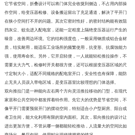
它节省空间，折叠设计可以将门体完全收拢到侧边，不占用内部操
作空间，给变压器检修、设备搬运留出了充足通道，解决了平开门
在狭小空间打不开的问题。其次它密封性好，的密封结构能有效阻
挡灰尘、蚊虫进入配电室，还能一定程度上隔绝变压器运行产生的
噪音，改善周边环境。它的结构强度也，一般采用钢质或铝合金材
质，结实耐用，能适应工业场所的频繁使用，抗变形、抗腐蚀能力
强，使用寿命长。另外，它开启轻便，一人就能轻松推拉操作，不
需要太大力气，检修时开关都很方便，还可以根据变压器区域的尺
寸定制大小，适配不同规格的配电室开口，安全性也有保障，能防
止无关人员误入带电区域，是变压器室比较理想的门体选择。
双向推拉门是一种能向左右两个方向灵活推拉移动的门型，在现代
家居和公共空间中都发挥着特作用。先它大的优势是节省空间，不
像平开门需要预留开门的摆动空间，特别适合小户型厨房、阳台或
者卫生间，能大化利用有限的室内面积。其次，双向推拉的设计让
进出更加方便，不管从哪一侧都能轻松推动，人流量大的空间比如
商场出、餐厅包间，使用时出现碰撞拥挤的情况。