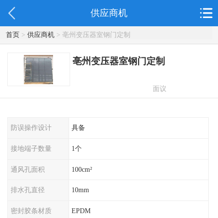
供应商机
首页
>
供应商机
> 亳州变压器室钢门定制
亳州变压器室钢门定制
面议
防误操作设计
具备
接地端子数量
1个
通风孔面积
100cm²
排水孔直径
10mm
密封胶条材质
EPDM