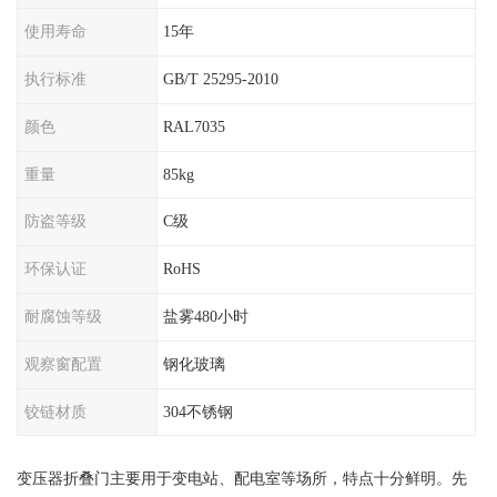
使用寿命
15年
执行标准
GB/T 25295-2010
颜色
RAL7035
重量
85kg
防盗等级
C级
环保认证
RoHS
耐腐蚀等级
盐雾480小时
观察窗配置
钢化玻璃
铰链材质
304不锈钢
变压器折叠门主要用于变电站、配电室等场所，特点十分鲜明。先