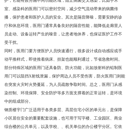
护，它能有效分隔不同功能区域，阻止病菌交叉感染，比如手术
室、感染科的医用门可以密封空间，减少空气流动带来的病菌传
播，保护患者和医护人员的安全。其次是隔音降噪，需要安静的诊
疗和休息环境，医用门通常具备良好的隔音性能，能降低走廊里人
员走动、设备运转产生的噪音，让患者地休养，也保证医护工作不
受干扰。
同时，医用门要方便医护人员快速通行，很多设计成自动感应或手
动平推样式，即使推着病床、担架也能顺利通过，节省急救时间。
部分特殊区域的医用门还具备防、防火功能，比如放射科的铅制医
用门可以阻挡X射线泄漏，保护周边人员不受伤害，防火医用门则能
在突发火灾时火势蔓延，为人员疏散争取时间。总之，医用门从感
染控制、环境保障、安全防护等多方面支撑着的正常运转，是环境
中的组成部分。
钢质楼宇门广泛适用于各类多层、高层住宅小区的单元出，是保障
小区居住安全的重要配套设施，也可用于写字楼、工业园区、商业
综合楼的公共单元，以及学校、、机关单位的办公楼宇分区。它依