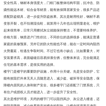
安全性高，钢材本身强度大，门框门板整体结构牢固，抗冲击、防
撬性能远木材、铝合金等材质，能有效保障居家安全，很多产品还
搭配防盗锁具，进一步提升防盗效果。其次是耐用性好，钢材不易
变形开裂，也不怕潮湿虫蛀，就算用十几年也出现明显老化，维护
起来很简单，日常只用擦拭灰尘就能保持整洁，不需要特殊养护。
价格方面，钢质进户门性价比，不同价位的选择很多，能满足普通
家庭的装修预算。另外它的防火性能也不错，能在一定时间内阻挡
火势蔓延，给逃生争取时间。不过它也有小缺点，比如重量大，对
安装要求高，表面磕碰后容易掉漆生锈，但整体来说，完全能满足
住宅的基本需求，是很实用的选择。
楼宇门是楼宇的重要防护设施，作用十分关键。先是安全防护，它
能有效阻拦外来无关人员随意进入，减少盗、破坏等安全隐患，保
障楼内居民的人身和财产安全。很多楼宇门还搭配了门禁系统，只
有住户或授权人员才能进入，进一步提升了安全性。
其次是维护环境，关闭的楼宇门可以阻挡风沙、灰尘进入楼道，还
能隔音降噪，减少外界噪音对楼内的影响，让楼内环境更干净安