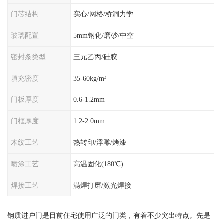
门芯结构
实心/网格/桥洞力学
玻璃配置
5mm钢化/磨砂/中空
密封条类型
三元乙丙/硅胶
填充密度
35-60kg/m³
门板厚度
0.6-1.2mm
门框厚度
1.2-2.0mm
木纹工艺
热转印/浮雕/烤漆
喷涂工艺
高温固化(180℃)
焊接工艺
满焊打磨/激光焊接
钢质进户门是目前住宅使用广泛的门类，有着不少突出特点。先是