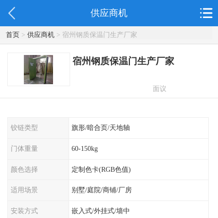
供应商机
首页
>
供应商机
> 宿州钢质保温门生产厂家
宿州钢质保温门生产厂家
面议
铰链类型
旗形/暗合页/天地轴
门体重量
60-150kg
颜色选择
定制色卡(RGB色值)
适用场景
别墅/庭院/商铺/厂房
安装方式
嵌入式/外挂式/墙中