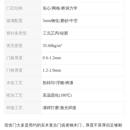
门芯结构
实心/网格/桥洞力学
玻璃配置
5mm钢化/磨砂/中空
密封条类型
三元乙丙/硅胶
填充密度
35-60kg/m³
门板厚度
0.6-1.2mm
门框厚度
1.2-2.0mm
木纹工艺
热转印/浮雕/烤漆
喷涂工艺
高温固化(180℃)
焊接工艺
满焊打磨/激光焊接
宿舍门大多是简约的实木复合门或者钢木门，厚度不算厚但足够耐