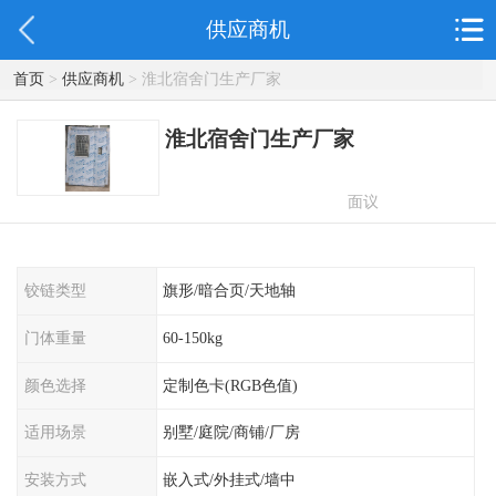
供应商机
首页
>
供应商机
> 淮北宿舍门生产厂家
淮北宿舍门生产厂家
面议
铰链类型
旗形/暗合页/天地轴
门体重量
60-150kg
颜色选择
定制色卡(RGB色值)
适用场景
别墅/庭院/商铺/厂房
安装方式
嵌入式/外挂式/墙中