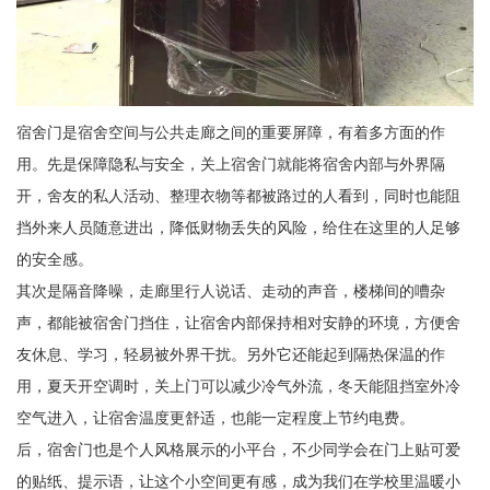
宿舍门是宿舍空间与公共走廊之间的重要屏障，有着多方面的作
用。先是保障隐私与安全，关上宿舍门就能将宿舍内部与外界隔
开，舍友的私人活动、整理衣物等都被路过的人看到，同时也能阻
挡外来人员随意进出，降低财物丢失的风险，给住在这里的人足够
的安全感。
其次是隔音降噪，走廊里行人说话、走动的声音，楼梯间的嘈杂
声，都能被宿舍门挡住，让宿舍内部保持相对安静的环境，方便舍
友休息、学习，轻易被外界干扰。另外它还能起到隔热保温的作
用，夏天开空调时，关上门可以减少冷气外流，冬天能阻挡室外冷
空气进入，让宿舍温度更舒适，也能一定程度上节约电费。
后，宿舍门也是个人风格展示的小平台，不少同学会在门上贴可爱
的贴纸、提示语，让这个小空间更有感，成为我们在学校里温暖小