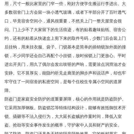
用，尺寸一般比家里的门窄一些，刚好方便学生搬运行李进出。大
多数宿舍门上方会留一块小透气玻璃，或者下半部分开了百叶透气
口，毕竟宿舍空间小，通风很重要，不然关上门一整天屋里会很
闷。门上少不了大家留下的生活痕迹，有的贴着趣味贴纸、宿舍公
约，还有的粘着从快递盒上剪下来的取件号码，少数门后会装上门
后挂钩，用来挂衣服、袋子。门锁基本是简单的插销锁加外面的撞
锁，不少同学还会自己再配个小挂锁，放时候锁上门更放心。平时
进出开关门，用久了偶尔会发出吱呀的声响，需要涂点润滑油才会
安静。它不算厚实，能隐约听见走廊里的脚步声和说话声，却也牢
牢守住了一间宿舍的私密空间，是每个住校生专属小空间的道屏
障。
防盗门是家庭安全防护的道重要屏障，核心的作用就是防盗防护。
它采用加厚钢板、防盗锁芯等特殊结构设计，能够有效抵御技术开
锁、撬砸等不法入侵行为，大大延长盗贼的作案时间，降低入室
盗、抢劫等安全事件发生的概率，守护家中人员和财产的安全。
除了防盗，防盗门还具备不错的隔音隔热效果。它的板材厚实、密