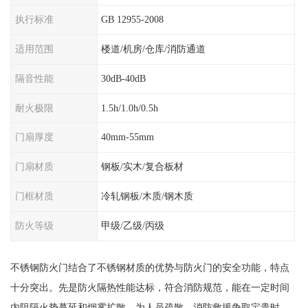
执行标准
GB 12955-2008
适用范围
楼道/机房/仓库/消防通道
隔音性能
30dB-40dB
耐火极限
1.5h/1.0h/0.5h
门扇厚度
40mm-55mm
门扇材质
钢板/实木/复合板材
门框材质
冷轧钢板/木质/钢木质
防火等级
甲级/乙级/丙级
不锈钢防火门结合了不锈钢材质的优势与防火门的安全功能，特点
十分突出。先是防火隔热性能达标，符合消防规范，能在一定时间
内阻隔火势蔓延和烟雾扩散，为人员疏散、消防救援争取宝贵时