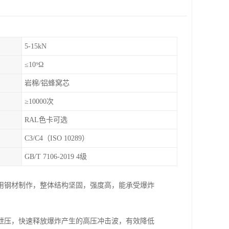
5-15kN
≤10⁹Ω
岩棉/铝蜂窝芯
≥10000次
RAL色卡可选
C3/C4（ISO 10289）
GB/T 7106-2019 4级
用钢材制作，整体结构坚固，强度高，能承受爆炸
泄压，快速释放爆炸产生的高压冲击波，有效降低