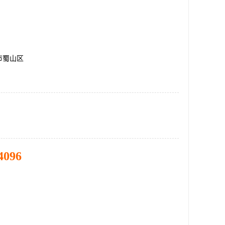
市蜀山区
4096