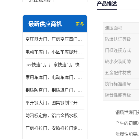
变压器钢门
产品描述
非标门
最新供应商机
更多
泄压面积
钢大门
变压器大门，厂房变压器门，配电所钢大门，变压器室钢大门
防爆认证等级
抗爆门
门框连接方式
电动车库门，小区车库提升门，安徽提升门厂家，工业滑升门
快速门
较小安装间隙
pvc快速门，厂家快速门，快速卷帘门，感应快速门
提升门
五金配件材质
家用车库门，电动车库门，车库滑升门，车库门安装
执行标准编号
钢质防盗门，钢质进户门，钢质非标门厂家
隔音性能等级
平开钢大门，图集钢制平开门，厂房平开大门
钢质泄爆门
防汛板定做，铝合金挡水板门，地库挡水板
产生的初期
厂房推拉门，安徽推拉门定做，夹芯板平移大门
泄爆性能突