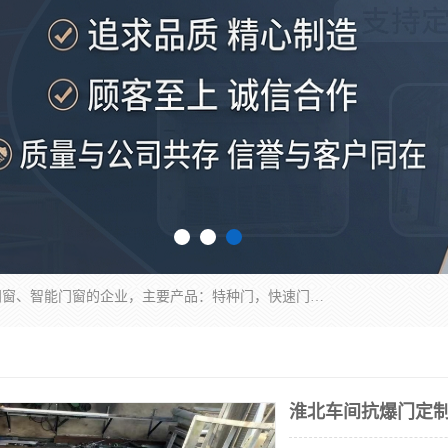
安徽奇道智能门业有限公司是一家专业生产各种门窗、智能门窗的企业，主要产品：特种门，快速门，医用门，提升门，钢木门，智能道闸，钢大门，平移门，卷帘门，保温门，钢制自由门，防火门等，欢迎前来咨询采购。
淮北车间抗爆门定