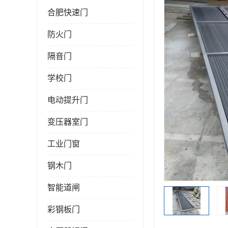
合肥快速门
防火门
隔音门
学校门
电动提升门
变压器室门
工业门窗
钢木门
智能道闸
彩钢板门