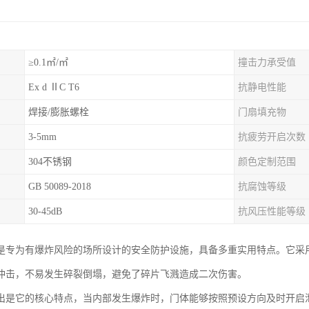
≥0.1㎡/㎡
撞击力承受值
Ex d ⅡC T6
抗静电性能
焊接/膨胀螺栓
门扇填充物
3-5mm
抗疲劳开启次数
304不锈钢
颜色定制范围
GB 50089-2018
抗腐蚀等级
30-45dB
抗风压性能等级
是专为有爆炸风险的场所设计的安全防护设施，具备多重实用特点。它采
冲击，不易发生碎裂倒塌，避免了碎片飞溅造成二次伤害。
出是它的核心特点，当内部发生爆炸时，门体能够按照预设方向及时开启