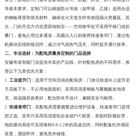
等基本要求。定制门可以根据防火等级（如甲级、乙级）选用合适
的钢板厚度和填充材料，确保在火灾发生时有效阻隔火势蔓延。其
次，门的开启方式也需因地制宜——空间狭窄处可采用平移门或折
叠门，避免占用过多通道；高频出入口则推荐快速卷帘门，通过电
机驱动实现秒级启闭，减少冷气或热气流失，同时提升通行效率。
二、专业选材：为配电房量身定制的门品选择
安徽奇道智能门业提供丰富的产品线，针对配电房的不同需求，推
荐以下几类优先方案：
1.
工业提升门
：适用于空间充裕的配电房，门体沿轨道向上提升至
天花板下方，不占用地面面积。采用高强度钢板与聚氨酯发泡填
充，保温隔音效果好，配合防夹手设计，兼顾安全与耐用。
2.
快速卷帘门
：若配电房需要频繁进出维护设备，快速卷帘门是理
想之选。其帘片采用高强度铝合金或PVC材质，表面经防腐处理，
电机驱动系统可实现每秒0.8-1.2米的高速启闭，同时配备红外感应
装置，遇阻即停，避免意外碰撞。