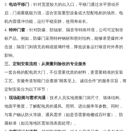
3.
电动平移门
：针对宽度较大的出入口，平移门通过水平滑动开
启，门扇重载能力强，适合安装重型设备或大型配电柜的场所。电
机内置缓冲功能，运行平稳安静，使用寿命长。
4.
特种门窗
：针对防爆、防辐射、隔音等特殊环境，公司可定制非
标产品。例如，防爆门采用特种钢材和密封结构，能够承受爆炸冲
击波；隔音门则填充岩棉或玻璃纤维，降低设备运行噪音对外界的
影响。
三、定制安装流程：从测量到验收的专业服务
一套合格的配电房大门，不仅需要优质的材料，更需要精准的安装
工艺。安徽奇道智能门业遵循“顾客至上、诚信合作”的服务宗旨，将
定制安装分为以下环节：
1.
现场勘测与需求沟通
：技术人员实地测量门洞尺寸、墙体结构、
地面平整度，了解配电房的通风、照明、进出频率等参数。同时，
与客户确认防火等级、通风需求（如是否需要格栅或百叶窗）、防
腐标准（如沿海地区需加强表面处理）。