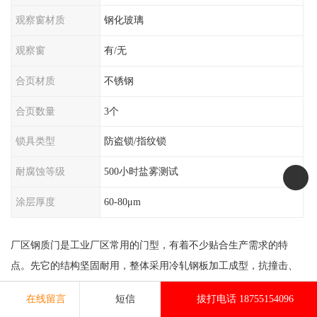
观察窗材质
钢化玻璃
观察窗
有/无
合页材质
不锈钢
合页数量
3个
锁具类型
防盗锁/指纹锁
耐腐蚀等级
500小时盐雾测试
涂层厚度
60-80μm
厂区钢质门是工业厂区常用的门型，有着不少贴合生产需求的特
点。先它的结构坚固耐用，整体采用冷轧钢板加工成型，抗撞击、
防变形能力强，能适应厂区货车进出、设备搬运时频繁磕碰的场
在线留言
短信
拔打电话 18755154096
景，使用寿命远长于普通木门，长期使用也不容易出现损坏。