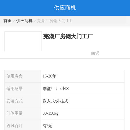
供应商机
首页
>
供应商机
> 芜湖厂房钢大门工厂
芜湖厂房钢大门工厂
面议
使用寿命
15-20年
适用场景
别墅/工厂/小区
安装方式
嵌入式/外挂式
门体重量
80-150kg
通风百叶
有/无