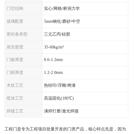
门芯结构
实心/网格/桥洞力学
玻璃配置
5mm钢化/磨砂/中空
密封条类型
三元乙丙/硅胶
填充密度
35-60kg/m³
门板厚度
0.6-1.2mm
门框厚度
1.2-2.0mm
木纹工艺
热转印/浮雕/烤漆
喷涂工艺
高温固化(180℃)
焊接工艺
满焊打磨/激光焊接
工程门是专为工程项目批量开发的门类产品，核心特点先是，因为