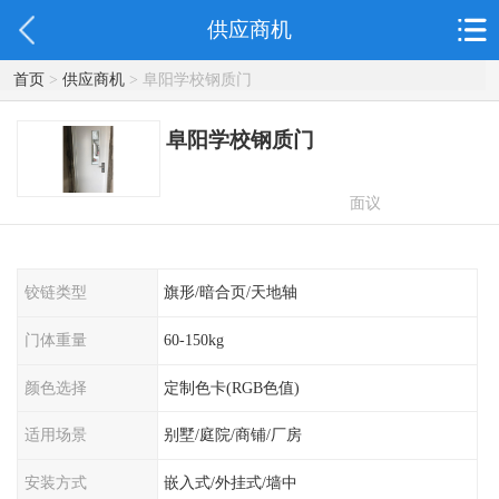
供应商机
首页
>
供应商机
> 阜阳学校钢质门
阜阳学校钢质门
面议
铰链类型
旗形/暗合页/天地轴
门体重量
60-150kg
颜色选择
定制色卡(RGB色值)
适用场景
别墅/庭院/商铺/厂房
安装方式
嵌入式/外挂式/墙中