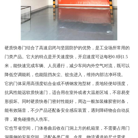
硬质快卷门结合了高速启闭与坚固防护的优势，是工业场所常用的
门类产品。它大的特点是开关速度快，开启速度可达每秒0.8到1.5
米，能快速完成车辆、人员通行，减少车间内外空气对流，既可以
降低空调能耗，也能阻挡灰尘、蚊虫进入，维持内部洁净环境。
它的门体采用高强度铝合金或不锈钢发泡型材，质地轻便却强度，
抗风性能远软质快速门，适合用在室外或者大温差区域，不容易变
形损坏。同时硬质快卷门密封性能好，周边一般加装橡胶密封条，
能有效隔音，不少产品还配备安全感应装置，遇到障碍物会自动反
弹，避免碰撞伤人伤车。
它也节省空间，门体卷曲后收在门洞上方的机箱里，不需要占用门
洞两侧的安装空间，适配各类厂房、仓库、物流通道的尺寸需求，