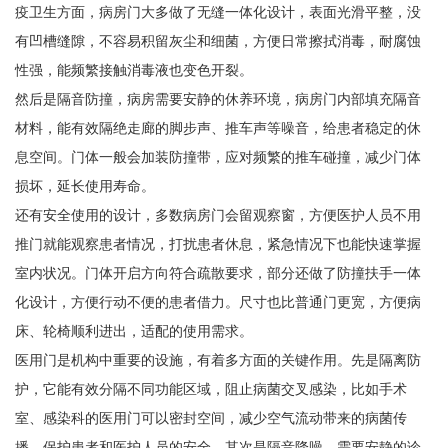
疫卫生方面，病房门大多做了无缝一体化设计，表面光滑平整，没
有凹槽缝隙，不容易积留灰尘和细菌，方便日常擦拭消毒，耐腐蚀
性强，能频繁接触消毒液也变色开裂。
然后是隔音防撞，病房需要安静的休养环境，病房门内部填充隔音
材料，能有效隔绝走廊的脚步声、推车声等噪音，给患者稳定的休
息空间。门体一般会加装防撞带，应对频繁的推车碰撞，减少门体
损坏，延长使用寿命。
还有安全使用的设计，多数病房门会留观察窗，方便医护人员不用
推门就能观察患者情况，打扰患者休息，紧急情况下也能快速掌握
室内状况。门体开启方向符合疏散要求，部分还做了防撞扶手一体
化设计，方便行动不便的患者借力。尺寸也比普通门更宽，方便病
床、轮椅顺利进出，适配的使用需求。
医用门是机构中重要的设施，有着多方面的关键作用。先是隔离防
护，它能有效分隔不同功能区域，阻止病菌交叉感染，比如手术
室、感染科的医用门可以密封空间，减少空气流动带来的病菌传
播，保护患者和医护人员的安全。其次是隔音降噪，需要安静的诊