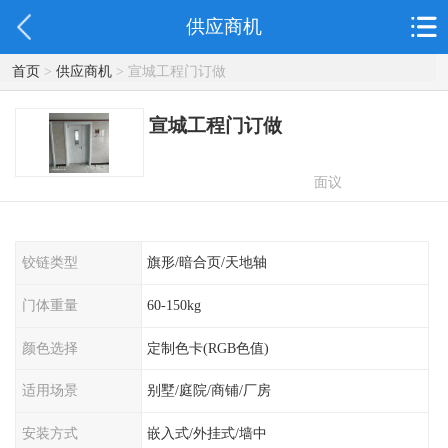
供应商机
首页
>
供应商机
> 宣城工程门订做
宣城工程门订做
面议
铰链类型
旗形/暗合页/天地轴
门体重量
60-150kg
颜色选择
定制色卡(RGB色值)
适用场景
别墅/庭院/商铺/厂房
安装方式
嵌入式/外挂式/墙中