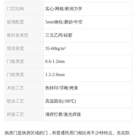
门芯结构
实心/网格/桥洞力学
玻璃配置
5mm钢化/磨砂/中空
密封条类型
三元乙丙/硅胶
填充密度
35-60kg/m³
门板厚度
0.6-1.2mm
门框厚度
1.2-2.0mm
木纹工艺
热转印/浮雕/烤漆
喷涂工艺
高温固化(180℃)
焊接工艺
满焊打磨/激光焊接
病房门是病房区域的门，和普通民用门相比有不少特特点。先在防