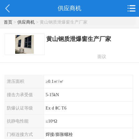
供应商机
首页
>
供应商机
> 黄山钢质泄爆窗生产厂家
黄山钢质泄爆窗生产厂家
面议
泄压面积
≥0.1㎡/㎡
撞击力承受值
5-15kN
防爆认证等级
Ex d ⅡC T6
抗静电性能
≤10⁹Ω
门框连接方式
焊接/膨胀螺栓