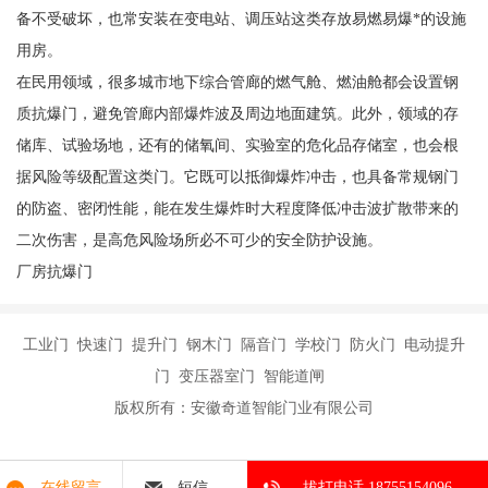
备不受破坏，也常安装在变电站、调压站这类存放易燃易爆*的设施
用房。
在民用领域，很多城市地下综合管廊的燃气舱、燃油舱都会设置钢
质抗爆门，避免管廊内部爆炸波及周边地面建筑。此外，领域的存
储库、试验场地，还有的储氧间、实验室的危化品存储室，也会根
据风险等级配置这类门。它既可以抵御爆炸冲击，也具备常规钢门
的防盗、密闭性能，能在发生爆炸时大程度降低冲击波扩散带来的
二次伤害，是高危风险场所必不可少的安全防护设施。
厂房抗爆门
工业门 快速门 提升门 钢木门 隔音门 学校门 防火门 电动提升
门 变压器室门 智能道闸
版权所有：安徽奇道智能门业有限公司
在线留言
短信
拔打电话 18755154096