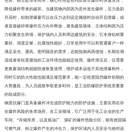
仓库、粉尘处理车间等，核心作用是在内部发生爆炸时快速泄压，
降低爆炸带来的破坏。当建筑物内部因为意外发生爆炸，压力急剧
升高时，铝制泄爆窗可以在压力达到设定阈值时自动开启泄爆，或
者直接破碎将爆炸压力向外释放，避免建筑墙体、主体结构因为压
力积聚发生坍塌，保护场内人员和周边建筑的安全。它本身铝材重
量轻、强度足够，抗腐蚀性能好，日常使用中可以和普通窗户一样
满足采光、通风、密闭隔音的需求，还能抵御风雨侵蚀，长期在潮
湿或者有轻度腐蚀的工业环境也能稳定使用。爆炸泄压后，仅需要
更换窗扇结构就能快速恢复使用，维护成本远低于其他泄爆构件，
同时它的防火性能也能满足规范要求，能一定程度阻挡爆炸初期的
火势蔓延，为人员疏散争取更多时间，是工业防爆防护系统里重要
的组成部分。
钢质抗爆门是具备爆炸冲击波防护能力的防护设施，主要应用在存
在爆炸风险的各类场所。在工业领域，它广泛用于化工企业的生产
车间、*存储库房，以及炼油厂、煤矿的爆炸危险分区，能有效阻隔
可燃气体、粉尘爆炸产生的冲击力，保护区域内人员安全与相邻设