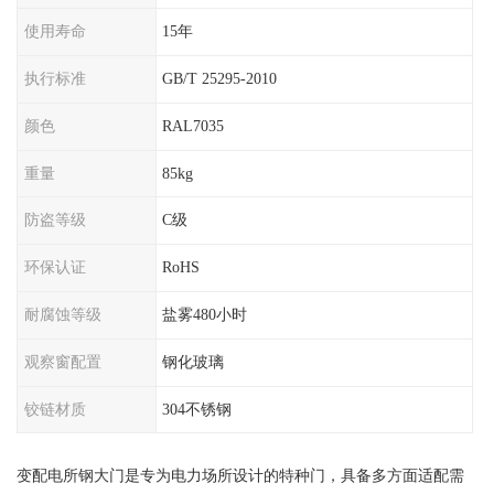
使用寿命
15年
执行标准
GB/T 25295-2010
颜色
RAL7035
重量
85kg
防盗等级
C级
环保认证
RoHS
耐腐蚀等级
盐雾480小时
观察窗配置
钢化玻璃
铰链材质
304不锈钢
变配电所钢大门是专为电力场所设计的特种门，具备多方面适配需