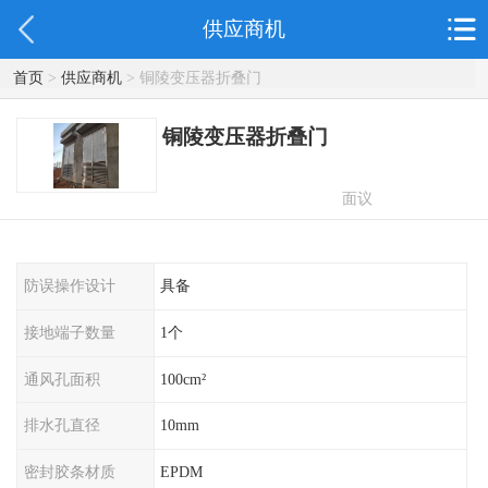
供应商机
首页
>
供应商机
> 铜陵变压器折叠门
铜陵变压器折叠门
面议
防误操作设计
具备
接地端子数量
1个
通风孔面积
100cm²
排水孔直径
10mm
密封胶条材质
EPDM