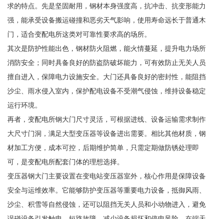
求的特点。先是坚固耐用，钢材本身强度高，抗冲击、抗变形能力
强，能承受设备搬运碰撞和恶劣天气影响，使用寿命远长于普通木
门，适合变配电所这类对可靠性要求高的场所。
其次是防护性能出色，钢材防火阻燃，能火情蔓延，提升电力场所
消防安全；同时具备良好的防盗防破坏能力，可有效防止无关人员
擅自进入，保障电力设施安全。大门还具备良好的密封性，能阻挡
沙尘、雨水侵入室内，保护配电设备不受潮气侵蚀，维持设备稳定
运行环境。
再者，变配电所钢大门尺寸灵活，可根据进线、设备运输需求制作
大尺寸门洞，满足大型变压器等设备进出需要。相比其他材质，钢
材加工方便，成本可控，后期维护简单，只需定期做防锈处理即
可，是变配电所配套门体的理想选择。
变压器钢大门主要设置在变电站变压器室外，核心作用是保障设备
安全与运维效率。它能够防护变压器等重要电力设备，抵御风雨、
沙尘、积雪等自然侵蚀，还可以阻挡无关人员和小动物进入，避免
误碰设备引发触电、短路故障，减少设备损坏和停电风险，在端天