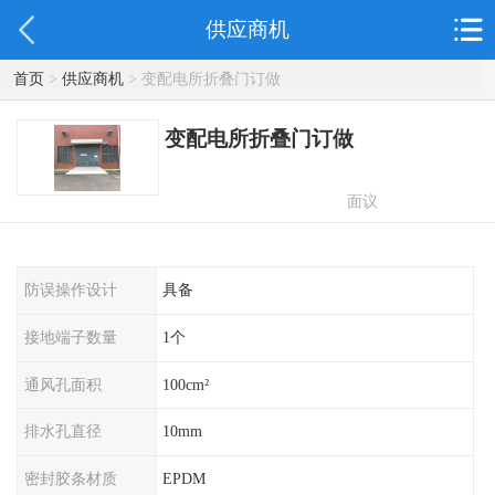
供应商机
首页
>
供应商机
> 变配电所折叠门订做
变配电所折叠门订做
面议
防误操作设计
具备
接地端子数量
1个
通风孔面积
100cm²
排水孔直径
10mm
密封胶条材质
EPDM