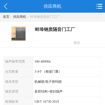
供应商机
首页
>
供应商机
> 蚌埠钢质隔音门工厂
蚌埠钢质隔音门工厂
面议
隔声频率范围
100-4000Hz
合页数量
3-4个（根据门重）
锁具类型
机械锁/电子密码锁
隔音原理
多腔结构+密封隔声
检测标准
GB/T 16730-2019