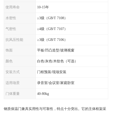
使用寿命
10-15年
水密性
≥3级（GB/T 7108）
气密性
≥4级（GB/T 7107）
抗风压性能
≥3级（GB/T 7106）
饰面
平板/凹凸造型/玻璃视窗
颜色
白色/灰色/木纹色（可选）
安装方式
门框预装/现场安装
适用场景
录音室/会议室/家庭卧室
门体重量
40-80kg
钢质保温门兼具实用性与可靠性，特点十分突出。它的主体框架采