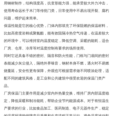
用钢材制作，结构强度高，抗变形能力强，能承受较大外力冲击，
使用寿命远长于木门等传统门类，日常使用中不易出现开裂、腐朽
问题，维护起来简单。
保温性能是它的核心优势，门体内部填充了环保阻燃的保温材料，
比如高密度岩棉或聚氨酯，能有效阻隔冷热空气传递，在温差较大
的环境中，可以维持室内温度稳定，降低空调、采暖的能耗，适合
厂房、仓库、冷库等对温度控制有要求的场所使用。
同时它还具备不错的密封、隔音和防火性能，门框与门扇间的密封
条能减少灰尘侵入，隔绝外界噪音，钢材本身不燃，遇火时不易燃
烧蔓延，安全性更有保障，外观也可根据需求做不同喷涂处理，适
配不同的建筑风格，是工业和公共建筑中很受欢迎的保温门类产
品。
厂房保温门主要作用是减少室内外热量交换，维持厂房内部温度稳
定，降低采暖和制冷能耗，帮助企业节约能源成本。对于有恒温生
产要求的行业，比如食品加工、医药制造、电子元器件生产，稳定
的温度环境能保障产品质量和生产流程正常运行，避免温度波动影