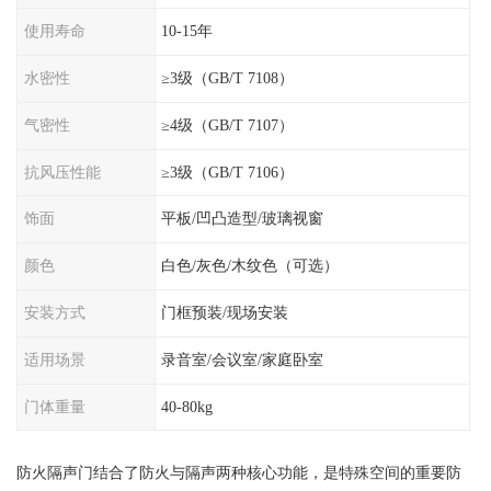
使用寿命
10-15年
水密性
≥3级（GB/T 7108）
气密性
≥4级（GB/T 7107）
抗风压性能
≥3级（GB/T 7106）
饰面
平板/凹凸造型/玻璃视窗
颜色
白色/灰色/木纹色（可选）
安装方式
门框预装/现场安装
适用场景
录音室/会议室/家庭卧室
门体重量
40-80kg
防火隔声门结合了防火与隔声两种核心功能，是特殊空间的重要防