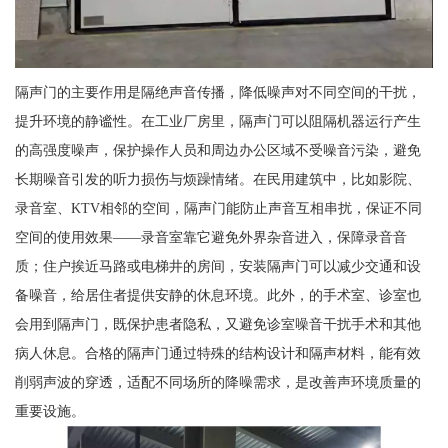
隔声门的主要作用是隔绝声音传播，降低噪声对不同空间的干扰，
提升环境的静谧性。在工业厂房里，隔声门可以阻隔机器运行产生
的高强度噪声，保护操作人员和周边办公区域不受噪音污染，避免
长期噪音引发的听力损伤与烦躁情绪。在民用建筑中，比如影院、
录音室、KTV相邻的空间，隔声门能防止声音互相串扰，保证不同
空间的使用效果——录音室靠它避免外界杂音进入，保障录音音
质；住户挨近马路或电梯井的房间，安装隔声门可以减少交通和设
备噪音，给居住者提供安静的休息环境。此外，的手术室、诊室也
会用到隔声门，既保护患者隐私，又避免诊室噪音干扰手术和其他
病人休息。合格的隔声门通过特殊的结构设计和隔声材料，能有效
削弱声波的穿透，适配不同场所的降噪需求，是改善声环境质量的
重要设施。