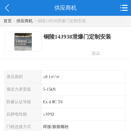
供应商机
首页
>
供应商机
> 铜陵14J938泄爆门定制安装
铜陵14J938泄爆门定制安装
面议
泄压面积
≥0.1㎡/㎡
撞击力承受值
5-15kN
防爆认证等级
Ex d ⅡC T6
抗静电性能
≤10⁹Ω
门框连接方式
焊接/膨胀螺栓