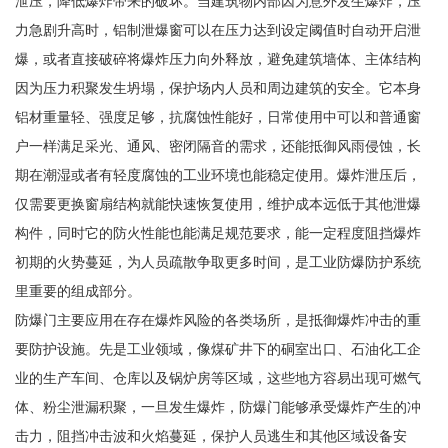
泄压，降低爆炸带来的破坏。当建筑物内部因为意外发生爆炸，压
力急剧升高时，铝制泄爆窗可以在压力达到设定阈值时自动开启泄
爆，或者直接破碎将爆炸压力向外释放，避免建筑墙体、主体结构
因为压力积聚发生坍塌，保护场内人员和周边建筑的安全。它本身
铝材重量轻、强度足够，抗腐蚀性能好，日常使用中可以和普通窗
户一样满足采光、通风、密闭隔音的需求，还能抵御风雨侵蚀，长
期在潮湿或者有轻度腐蚀的工业环境也能稳定使用。爆炸泄压后，
仅需要更换窗扇结构就能快速恢复使用，维护成本远低于其他泄爆
构件，同时它的防火性能也能满足规范要求，能一定程度阻挡爆炸
初期的火势蔓延，为人员疏散争取更多时间，是工业防爆防护系统
里重要的组成部分。
防爆门主要应用在存在爆炸风险的各类场所，是抵御爆炸冲击的重
要防护设施。先是工业领域，像煤矿井下的硐室出口、石油化工企
业的生产车间、仓库以及锅炉房等区域，这些地方容易出现可燃气
体、粉尘泄漏积聚，一旦发生爆炸，防爆门能够承受爆炸产生的冲
击力，阻挡冲击波和火焰蔓延，保护人员逃生和其他区域设备安