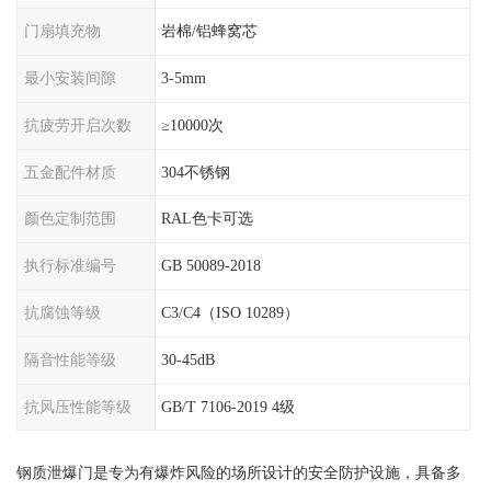
门扇填充物
岩棉/铝蜂窝芯
最小安装间隙
3-5mm
抗疲劳开启次数
≥10000次
五金配件材质
304不锈钢
颜色定制范围
RAL色卡可选
执行标准编号
GB 50089-2018
抗腐蚀等级
C3/C4（ISO 10289）
隔音性能等级
30-45dB
抗风压性能等级
GB/T 7106-2019 4级
钢质泄爆门是专为有爆炸风险的场所设计的安全防护设施，具备多