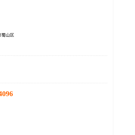
市蜀山区
4096