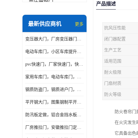
变压器钢门
产品描述
非标门
最新供应商机
更多
抗风压性能
钢大门
变压器大门，厂房变压器门，配电所钢大门，变压器室钢大门
闭门器配置
抗爆门
生产工艺
电动车库门，小区车库提升门，安徽提升门厂家，工业滑升门
快速门
适用范围
pvc快速门，厂家快速门，快速卷帘门，感应快速门
提升门
耐火极限
家用车库门，电动车库门，车库滑升门，车库门安装
门扇材质
钢质防盗门，钢质进户门，钢质非标门厂家
防火等级
平开钢大门，图集钢制平开门，厂房平开大门
防火卷帘门
防汛板定做，铝合金挡水板门，地库挡水板
在火灾发生
厂房推拉门，安徽推拉门定做，夹芯板平移大门
它具备出色