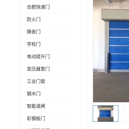
合肥快速门
防火门
隔音门
学校门
电动提升门
变压器室门
工业门窗
钢木门
智能道闸
彩钢板门