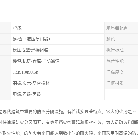
≥3级
顺序器配置
是/否（液压闭门器）
颜色
模压成型/焊接组装
执行标准
楼道/机房/仓库/消防通道
隔音性能
1.5h/1.0h/0.5h
门扇厚度
钢板/实木/复合板材
门框材质
甲级/乙级/丙级
是现代建筑中重要的防火分隔设施，有着诸多显著特点。它大的优势是不
时快速将防火分区隔开，有效阻挡火势蔓延和烟雾扩散，为人员疏散和消
的耐火性能，的防火卷帘门能达到数小时的耐火限，帘面采用耐高温的防