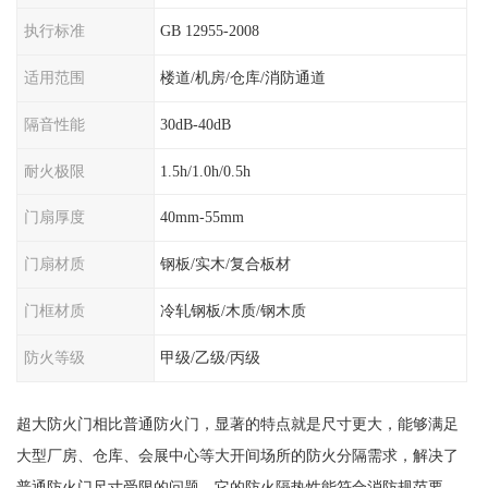
执行标准
GB 12955-2008
适用范围
楼道/机房/仓库/消防通道
隔音性能
30dB-40dB
耐火极限
1.5h/1.0h/0.5h
门扇厚度
40mm-55mm
门扇材质
钢板/实木/复合板材
门框材质
冷轧钢板/木质/钢木质
防火等级
甲级/乙级/丙级
超大防火门相比普通防火门，显著的特点就是尺寸更大，能够满足
大型厂房、仓库、会展中心等大开间场所的防火分隔需求，解决了
普通防火门尺寸受限的问题。它的防火隔热性能符合消防规范要