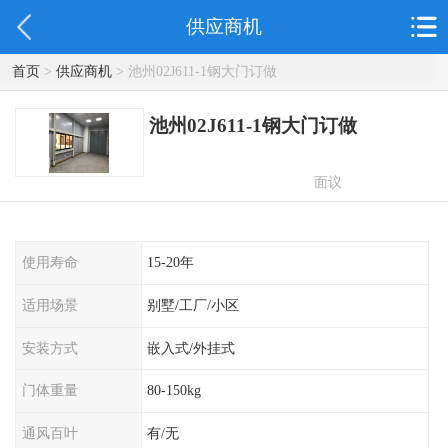
供应商机
首页
>
供应商机
> 池州02J611-1钢大门订做
池州02J611-1钢大门订做
面议
使用寿命
15-20年
适用场景
别墅/工厂/小区
安装方式
嵌入式/外挂式
门体重量
80-150kg
通风百叶
有/无