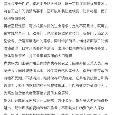
其次是安全性好，钢材本身防火性能，能一定程度阻隔火势蔓延，
符合工业车间的消防要求，还可以加装防盗锁具、防护格栅，提升
场地安防等级。
再者适配性强，可以根据车间的进出需求，定制不同尺寸，既可以
做常规的单开门、双开门，也能做超宽的推拉门、折叠门，满足大
型设备、货运车辆进出的需求。同时维护简单，钢材表面做了防锈
喷漆处理，日常只需要简单清洁，出现小损伤也很容易补漆修复，
整体造价亲民，是工业车间实用的大门选择。
库房钢大门主要作用是保障库房存储安全，隔绝外部无关人员、杂
物进入，同时能抵御风雨、沙尘等自然因素侵入，保护内部存放的
货物不受潮、不被污染，维持储存环境稳定。它具备的抗撞击和防
盗能力，坚固的钢材结构不容易被破坏，可以有效防范偷盗行为，
为高价值货物或者重要物资提供安全屏障。
钢大门还能适应库房大开口需求，方便叉车、货车等大型运输设备
进出，配合库房的货物装卸和作业，不影响大件物资的出入库效