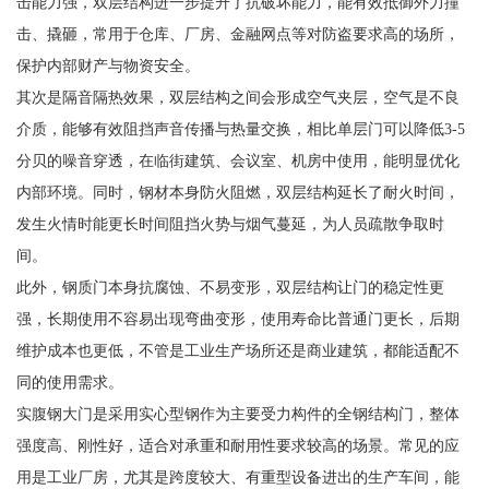
击能力强，双层结构进一步提升了抗破坏能力，能有效抵御外力撞
击、撬砸，常用于仓库、厂房、金融网点等对防盗要求高的场所，
保护内部财产与物资安全。
其次是隔音隔热效果，双层结构之间会形成空气夹层，空气是不良
介质，能够有效阻挡声音传播与热量交换，相比单层门可以降低3-5
分贝的噪音穿透，在临街建筑、会议室、机房中使用，能明显优化
内部环境。同时，钢材本身防火阻燃，双层结构延长了耐火时间，
发生火情时能更长时间阻挡火势与烟气蔓延，为人员疏散争取时
间。
此外，钢质门本身抗腐蚀、不易变形，双层结构让门的稳定性更
强，长期使用不容易出现弯曲变形，使用寿命比普通门更长，后期
维护成本也更低，不管是工业生产场所还是商业建筑，都能适配不
同的使用需求。
实腹钢大门是采用实心型钢作为主要受力构件的全钢结构门，整体
强度高、刚性好，适合对承重和耐用性要求较高的场景。常见的应
用是工业厂房，尤其是跨度较大、有重型设备进出的生产车间，能