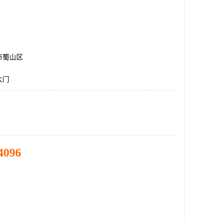
市蜀山区
大门
4096