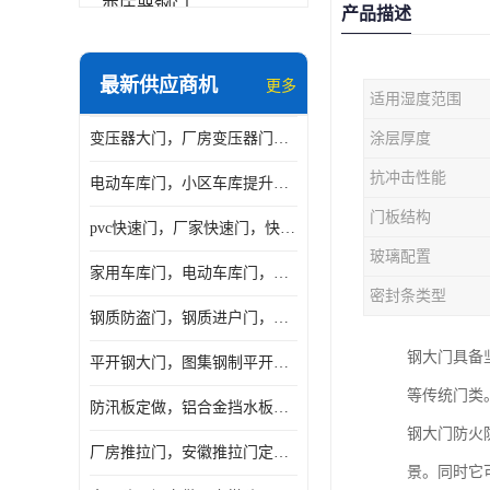
变压器钢门
产品描述
非标门
最新供应商机
更多
适用湿度范围
钢大门
变压器大门，厂房变压器门，配电所钢大门，变压器室钢大门
涂层厚度
抗爆门
抗冲击性能
电动车库门，小区车库提升门，安徽提升门厂家，工业滑升门
快速门
门板结构
pvc快速门，厂家快速门，快速卷帘门，感应快速门
提升门
玻璃配置
家用车库门，电动车库门，车库滑升门，车库门安装
密封条类型
钢质防盗门，钢质进户门，钢质非标门厂家
钢大门具备
平开钢大门，图集钢制平开门，厂房平开大门
等传统门类
防汛板定做，铝合金挡水板门，地库挡水板
钢大门防火
厂房推拉门，安徽推拉门定做，夹芯板平移大门
景。同时它