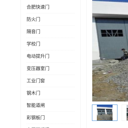
合肥快速门
防火门
隔音门
学校门
电动提升门
变压器室门
工业门窗
钢木门
智能道闸
彩钢板门