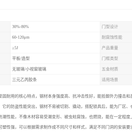
30%-80%
门型设计
60-120μm
耐腐蚀性能
≥5J
产品重量
平板/造型
门框类型
无玻璃/小视窗玻璃
五金材质
三元乙丙胶条
适用场景
坚固耐用的核心特点，钢材本身强度高、抗冲击性好，能抵御外力撞击和
。它的防盗性能突出，钢材不易被切割、撬动，搭配锁具后，能为厂区、
防潮性能，不像木材容易受潮变形、被虫蛀腐蚀，也燃烧，能在一定程度
可塑性强，可以根据需求制作成不同尺寸和样式，满足不同门洞的安装要