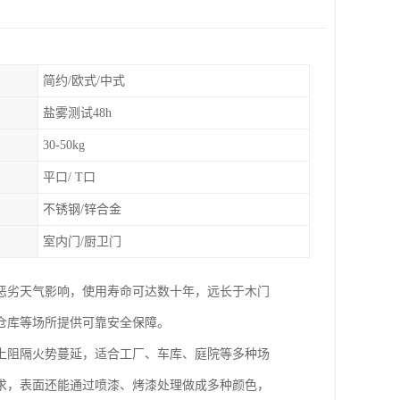
简约/欧式/中式
盐雾测试48h
30-50kg
平口/ T口
不锈钢/锌合金
室内门/厨卫门
恶劣天气影响，使用寿命可达数十年，远长于木门
仓库等场所提供可靠安全保障。
上阻隔火势蔓延，适合工厂、车库、庭院等多种场
求，表面还能通过喷漆、烤漆处理做成多种颜色，