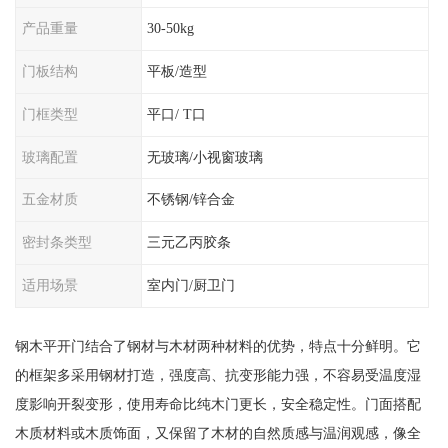
产品重量
30-50kg
门板结构
平板/造型
门框类型
平口/ T口
玻璃配置
无玻璃/小视窗玻璃
五金材质
不锈钢/锌合金
密封条类型
三元乙丙胶条
适用场景
室内门/厨卫门
钢木平开门结合了钢材与木材两种材料的优势，特点十分鲜明。它
的框架多采用钢材打造，强度高、抗变形能力强，不容易受温度湿
度影响开裂变形，使用寿命比纯木门更长，安全稳定性。门面搭配
木质材料或木质饰面，又保留了木材的自然质感与温润观感，像全