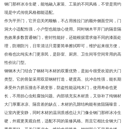
钢门那样冰冷生硬，能地融入家装、工装的不同风格，不管是简约
现是中式传统风格都能适配。
作为平开门，它开启关闭顺畅，不占用推拉门的额外侧面空间，门
洞大小适配性强，小户型也能放心使用。同时钢木平开门的隔音隔
热效果多数普通钢门，密封性能好，还能根据需求做不同的漆面处
理，防潮防污，日常清洁只需要简单擦拭即可，维护起来很方便，
价格也比纯实木门更亲民，是卧室、厨房、卫生间等空间常用的高
性价比门型。
钢钢木大门结合了钢材与木材的双重优势，是如今很受欢迎的大门
类型。它的骨架采用双层钢材打造，硬度高、抗冲击性强，能长期
承受外力挤压撞击不易变形，防盗性能远纯木门，使用寿命也更
长，不用担心虫蛀腐蚀问题。内部填充实木材质，又弥补了纯钢材
大门厚重冰凉、隔音差的缺点，木材的孔隙结构能有效阻隔噪音，
让室内更安静，同时木材的温润质感也让大门像全钢门那样冰冷生
硬，外观更美观自然，适配不同的装修风格。而且它相比全钢大门