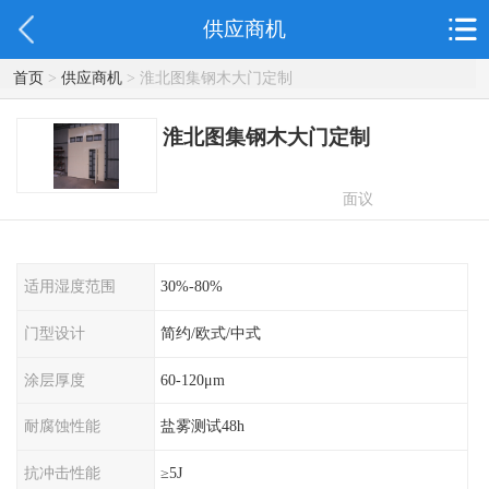
供应商机
首页
>
供应商机
> 淮北图集钢木大门定制
淮北图集钢木大门定制
面议
适用湿度范围
30%-80%
门型设计
简约/欧式/中式
涂层厚度
60-120μm
耐腐蚀性能
盐雾测试48h
抗冲击性能
≥5J