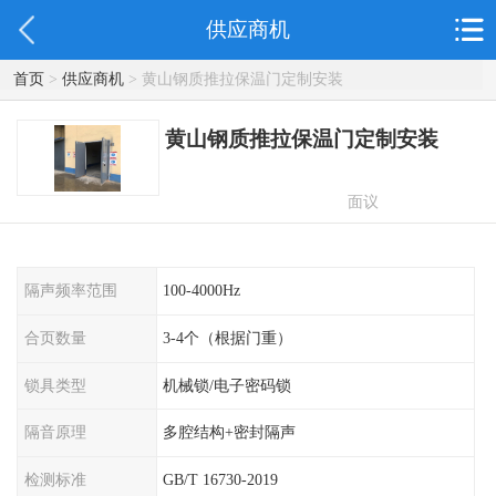
供应商机
首页
>
供应商机
> 黄山钢质推拉保温门定制安装
黄山钢质推拉保温门定制安装
面议
隔声频率范围
100-4000Hz
合页数量
3-4个（根据门重）
锁具类型
机械锁/电子密码锁
隔音原理
多腔结构+密封隔声
检测标准
GB/T 16730-2019