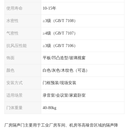
使用寿命
10-15年
水密性
≥3级（GB/T 7108）
气密性
≥4级（GB/T 7107）
抗风压性能
≥3级（GB/T 7106）
饰面
平板/凹凸造型/玻璃视窗
颜色
白色/灰色/木纹色（可选）
安装方式
门框预装/现场安装
适用场景
录音室/会议室/家庭卧室
门体重量
40-80kg
厂房隔声门主要用于工业厂房车间、机房等高噪音区域的隔声降