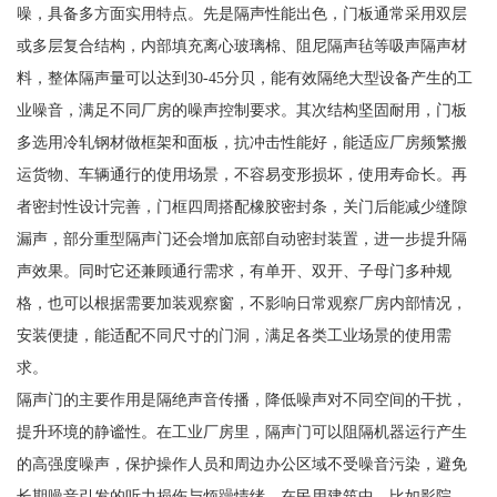
噪，具备多方面实用特点。先是隔声性能出色，门板通常采用双层
或多层复合结构，内部填充离心玻璃棉、阻尼隔声毡等吸声隔声材
料，整体隔声量可以达到30-45分贝，能有效隔绝大型设备产生的工
业噪音，满足不同厂房的噪声控制要求。其次结构坚固耐用，门板
多选用冷轧钢材做框架和面板，抗冲击性能好，能适应厂房频繁搬
运货物、车辆通行的使用场景，不容易变形损坏，使用寿命长。再
者密封性设计完善，门框四周搭配橡胶密封条，关门后能减少缝隙
漏声，部分重型隔声门还会增加底部自动密封装置，进一步提升隔
声效果。同时它还兼顾通行需求，有单开、双开、子母门多种规
格，也可以根据需要加装观察窗，不影响日常观察厂房内部情况，
安装便捷，能适配不同尺寸的门洞，满足各类工业场景的使用需
求。
隔声门的主要作用是隔绝声音传播，降低噪声对不同空间的干扰，
提升环境的静谧性。在工业厂房里，隔声门可以阻隔机器运行产生
的高强度噪声，保护操作人员和周边办公区域不受噪音污染，避免
长期噪音引发的听力损伤与烦躁情绪。在民用建筑中，比如影院、