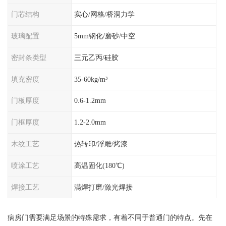
门芯结构
实心/网格/桥洞力学
玻璃配置
5mm钢化/磨砂/中空
密封条类型
三元乙丙/硅胶
填充密度
35-60kg/m³
门板厚度
0.6-1.2mm
门框厚度
1.2-2.0mm
木纹工艺
热转印/浮雕/烤漆
喷涂工艺
高温固化(180℃)
焊接工艺
满焊打磨/激光焊接
病房门需要满足场景的特殊需求，有着不同于普通门的特点。先在