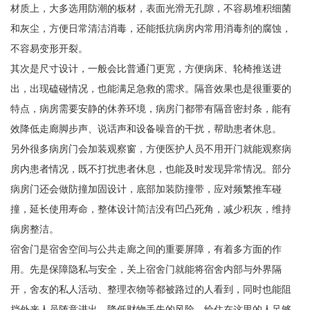
材质上，大多选用防潮的板材，表面光滑无孔隙，不容易堆积细菌
和灰尘，方便日常清洁消毒，还能抵抗病房内常用消毒剂的腐蚀，
不容易变形开裂。
其次是尺寸设计，一般会比普通门更宽，方便病床、轮椅推送进
出，出现磕碰情况，也能满足急救的需求。隔音效果也是很重要的
特点，病房需要安静的休养环境，病房门都带有隔音密封条，能有
效降低走廊脚步声、说话声和设备噪音的干扰，帮助患者休息。
另外很多病房门会加装观察窗，方便医护人员不用开门就能观察病
房内患者情况，既不打扰患者休息，也能及时发现异常情况。部分
病房门还会做防撞加固设计，底部加装防撞带，应对频繁推车碰
撞，延长使用寿命，整体设计简洁没有凹凸死角，减少积灰，维持
病房整洁。
宿舍门是宿舍空间与公共走廊之间的重要屏障，有着多方面的作
用。先是保障隐私与安全，关上宿舍门就能将宿舍内部与外界隔
开，舍友的私人活动、整理衣物等都被路过的人看到，同时也能阻
挡外来人员随意进出，降低财物丢失的风险，给住在这里的人足够