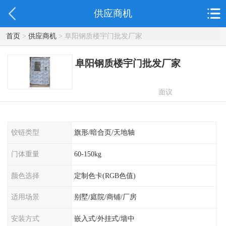
供应商机
首页
>
供应商机
> 阜阳钢质楼宇门批发厂家
阜阳钢质楼宇门批发厂家
面议
铰链类型
旗形/暗合页/天地轴
门体重量
60-150kg
颜色选择
定制色卡(RGB色值)
适用场景
别墅/庭院/商铺/厂房
安装方式
嵌入式/外挂式/墙中