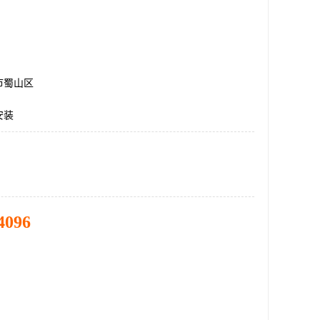
市蜀山区
安装
4096