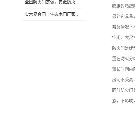
全国防火门定做，安徽防火门批发，防火门价格
膨胀封堵缝
实木复合门，生态木门厂家，免漆门定做，安徽木门厂家直销
另外它具备
紧急情况下
空间、大尺
防火门是建
置在防火分
较长时间内
房间不受高
同时防火门
态，不影响