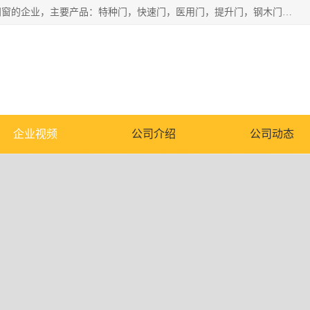
安徽奇道智能门业有限公司是一家专业生产各种门窗、智能门窗的企业，主要产品：特种门，快速门，医用门，提升门，钢木门，智能道闸，钢大门，平移门，卷帘门，保温门，钢制自由门，防火门等，欢迎前来咨询采购。
企业视频
公司介绍
公司动态