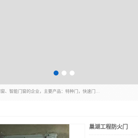
安徽奇道智能门业有限公司是一家专业生产各种门窗、智能门窗的企业，主要产品：特种门，快速门，医用门，提升门，钢木门，智能道闸，钢大门，平移门，卷帘门，保温门，钢制自由门，防火门等，欢迎前来咨询采购。
巢湖工程防火门