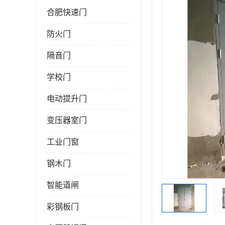
合肥快速门
防火门
隔音门
学校门
电动提升门
变压器室门
工业门窗
钢木门
智能道闸
彩钢板门