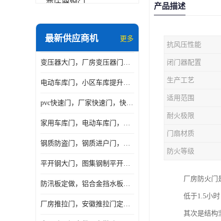
变压器钢门
产品描述
非标门
最新供应商机
更多
抗风压性能
钢大门
变压器大门，厂房变压器门，配电所钢大门，变压器室钢大门
闭门器配置
抗爆门
生产工艺
电动车库门，小区车库提升门，安徽提升门厂家，工业滑升门
快速门
适用范围
pvc快速门，厂家快速门，快速卷帘门，感应快速门
提升门
耐火极限
家用车库门，电动车库门，车库滑升门，车库门安装
门扇材质
钢质防盗门，钢质进户门，钢质非标门厂家
防火等级
平开钢大门，图集钢制平开门，厂房平开大门
厂房防火门
防汛板定做，铝合金挡水板门，地库挡水板
低于1.5
厂房推拉门，安徽推拉门定做，夹芯板平移大门
其次是结构