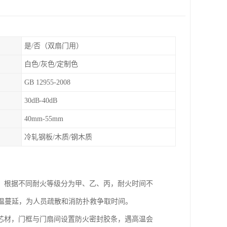
是/否（双扇门用）
白色/灰色/定制色
GB 12955-2008
30dB-40dB
40mm-55mm
冷轧钢板/木质/钢木质
，根据不同耐火等级分为甲、乙、丙，耐火时间不
高温蔓延，为人员疏散和消防扑救争取时间。
芯材，门框与门扇间设置防火密封胶条，遇高温会