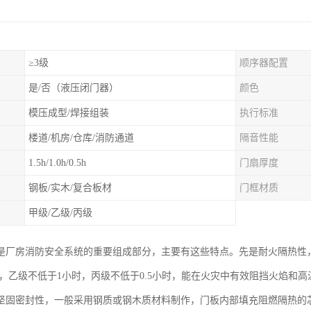
≥3级
顺序器配置
是/否（液压闭门器）
颜色
模压成型/焊接组装
执行标准
楼道/机房/仓库/消防通道
隔音性能
1.5h/1.0h/0.5h
门扇厚度
钢板/实木/复合板材
门框材质
甲级/乙级/丙级
是厂房消防安全系统的重要组成部分，主要有这些特点。先是耐火隔热性
小时，乙级不低于1小时，丙级不低于0.5小时，能在火灾中有效阻挡火焰和
坚固密封性，一般采用钢质或钢木质材料制作，门板内部填充阻燃隔热的