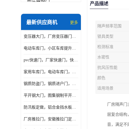
变压器钢门
产品描述
非标门
最新供应商机
更多
隔声频率范围
钢大门
变压器大门，厂房变压器门，配电所钢大门，变压器室钢大门
锁具类型
抗爆门
检测标准
电动车库门，小区车库提升门，安徽提升门厂家，工业滑升门
快速门
水密性
pvc快速门，厂家快速门，快速卷帘门，感应快速门
提升门
抗风压性能
家用车库门，电动车库门，车库滑升门，车库门安装
颜色
钢质防盗门，钢质进户门，钢质非标门厂家
适用场景
平开钢大门，图集钢制平开门，厂房平开大门
厂房隔声门
防汛板定做，铝合金挡水板门，地库挡水板
层复合结构
厂房推拉门，安徽推拉门定做，夹芯板平移大门
音，满足不