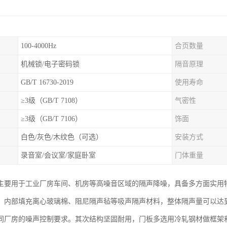
100-4000Hz
合页数量
机械锁/电子密码锁
隔音原理
GB/T 16730-2019
使用寿命
≥3级（GB/T 7108）
气密性
≥3级（GB/T 7106）
饰面
白色/灰色/木纹色（可选）
安装方式
录音室/会议室/家庭卧室
门体重量
主要用于工业厂房车间、机房等高噪音区域的隔声降噪，具备多方面实用
，内部填充离心玻璃棉、阻尼隔声毡等吸声隔声材料，整体隔声量可以达到3
同厂房的噪声控制要求。其次结构坚固耐用，门板多选用冷轧钢材做框架