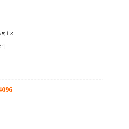
市蜀山区
温门
4096