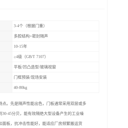
3-4个（根据门重）
多腔结构+密封隔声
10-15年
≥4级（GB/T 7107）
平板/凹凸造型/玻璃视窗
门框预装/现场安装
40-80kg
特点。先是隔声性能出色，门板通常采用双层或多
0-45分贝，能有效隔绝大型设备产生的工业噪
和面板，抗冲击性能好，能适应厂房频繁搬运货