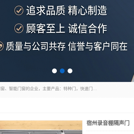
安徽奇道智能门业有限公司是一家专业生产各种门窗、智能门窗的企业，主要产品：特种门，快速门，医用门，提升门，钢木门，智能道闸，钢大门，平移门，卷帘门，保温门，钢制自由门，防火门等，欢迎前来咨询采购。
宿州录音棚隔声门