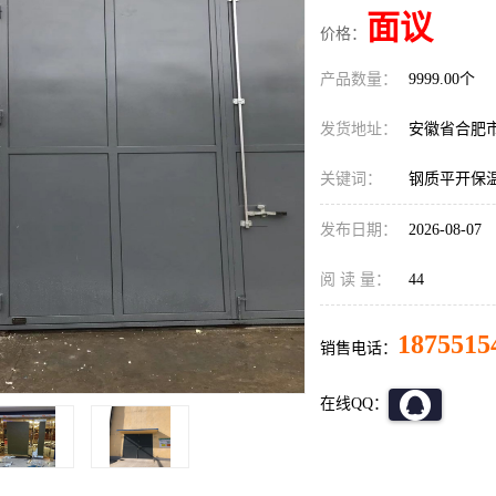
面议
价格：
产品数量：
9999.00个
发货地址：
安徽省合肥
关键词：
钢质平开保
发布日期：
2026-08-07
阅 读 量：
44
1875515
销售电话：
在线QQ：