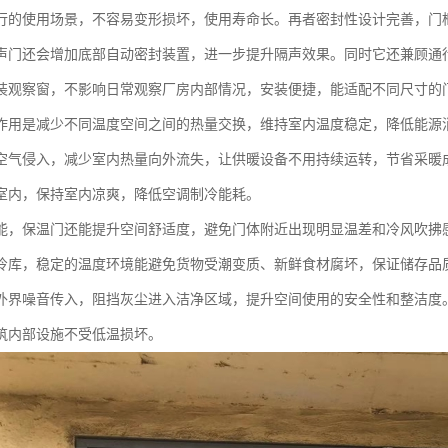
行的使用场景，不容易变形损坏，使用寿命长。再者密封性设计完善，门
声门还会增加底部自动密封装置，进一步提升隔声效果。同时它还兼顾通
装观察窗，不影响日常观察厂房内部情况，安装便捷，能适配不同尺寸的
作用是减少不同温度空间之间的热量交换，维持室内温度稳定，降低能源
空气侵入，减少室内热量向外流失，让供暖设备不用持续运转，节省采暖
室内，保持室内凉爽，降低空调制冷能耗。
能，保温门还能提升空间舒适度，避免门体附近出现明显温差和冷风吹拂
冷库，稳定的温度环境能避免货物受潮变质、新鲜食材腐坏，保证储存品
外界噪音传入，阻挡灰尘进入洁净区域，提升空间使用的安全性和整洁度
筑内部设施不受低温损坏。