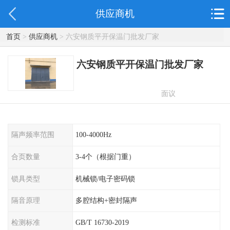
供应商机
首页
>
供应商机
> 六安钢质平开保温门批发厂家
六安钢质平开保温门批发厂家
面议
隔声频率范围
100-4000Hz
合页数量
3-4个（根据门重）
锁具类型
机械锁/电子密码锁
隔音原理
多腔结构+密封隔声
检测标准
GB/T 16730-2019