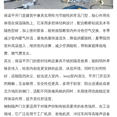
保温平开门是建筑中兼具实用性与节能性的常见门型，核心作用先
体现在保温隔热上。它采用多腔体结构设计，配合断桥铝或实木等
隔热型材，加上密封胶条，能有效阻断室内外冷热空气交换。冬季
减少室内暖气外流，避免热量快速流失，降低供暖能耗；夏季阻挡
室外高温侵入，维持室内凉爽，减少空调能耗，帮助家庭降低电
费、燃气费支出。
其次，保温平开门的密封结构还兼具不错的隔音效果，能削弱外界
噪音传入，给室内创造更安静的起居、休息环境。同时它封闭性
好，还能阻挡灰尘、蚊虫进入室内， keep室内清洁。平开门开启关
闭顺畅，五金耐用，安全性也更高，多用于卧室、阳台连通处或者
北方地区的侧门，适配不同装修风格的同时，长期使用也能稳定发
挥保温作用，提升居住舒适度。
钢制隔声门主要适用于对噪声控制有较高要求的各类场所。在工业
领域，它广泛应用于工厂机房、发电机房、冲压车间等高噪声设备