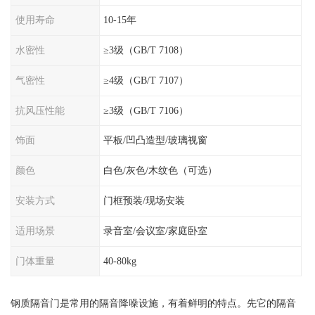
使用寿命
10-15年
水密性
≥3级（GB/T 7108）
气密性
≥4级（GB/T 7107）
抗风压性能
≥3级（GB/T 7106）
饰面
平板/凹凸造型/玻璃视窗
颜色
白色/灰色/木纹色（可选）
安装方式
门框预装/现场安装
适用场景
录音室/会议室/家庭卧室
门体重量
40-80kg
钢质隔音门是常用的隔音降噪设施，有着鲜明的特点。先它的隔音