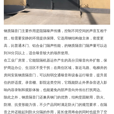
钢质隔音门主要作用是阻隔噪声传播，控制不同空间的声音互相干
扰，给需要安静的环境提供保障。它选用钢结构做主体，密度更
高，比普通木门、铝合金门隔声性能，的钢质隔音门隔声量可以达
到30分贝以上，适合噪音较大的场所使用。
在工业厂房里，它能阻隔机器运作产生的高分贝噪音向外扩散，保
护周边办公、生活区不受干扰；在商住区域，靠近马路、电梯井的
房间安装钢质隔音门，可以削弱交通噪音和设备运行噪音，提升居
住的舒适度。录音棚、影院这类空间，它既能防止外界杂音进入影
响内容录制和观影体验，也能避免内部声音向外传出打扰周边。
除此之外，钢质隔音门还兼具钢门的优势，结构坚固耐用，防火、
防潮、抗变形能力强，不少产品同时满足防火门的规范要求，在隔
音之外还能起到防火分隔的作用，延长使用寿命的同时也提升了空