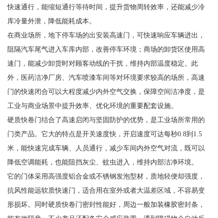
快速通行，能缩短通行等待时间，提升货物周转效率，还能减少冷
库冷量外泄，降低能耗成本。
在商业场所，地下停车场的出安装高速门，可快速响应车辆进出，
阻隔汽车尾气进入车库内部，改善停车环境；商场的卸货区使用高
速门，能减少卸货时对顾客动线的干扰，维持内部温度稳定。此
外，医药洁净厂房、汽车喷漆车间等对环境要求较高的场所，高速
门的快速闭合可以大程度减少内外空气交换，保障空间洁净度，是
工业与商业场景中提升效率、优化环境的重要配套设施。
硬质快卷门结合了高速启闭与坚固防护的优势，是工业场所常用的
门类产品。它大的特点是开关速度快，开启速度可达每秒0.8到1.5
米，能快速完成车辆、人员通行，减少车间内外空气对流，既可以
降低空调能耗，也能阻挡灰尘、蚊虫进入，维持内部洁净环境。
它的门体采用高强度铝合金或不锈钢发泡型材，质地轻便却强度，
抗风性能远软质快速门，适合用在室外或者大温差区域，不容易变
形损坏。同时硬质快卷门密封性能好，周边一般加装橡胶密封条，