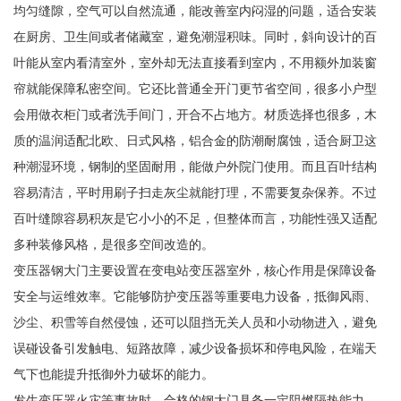
均匀缝隙，空气可以自然流通，能改善室内闷湿的问题，适合安装
在厨房、卫生间或者储藏室，避免潮湿积味。同时，斜向设计的百
叶能从室内看清室外，室外却无法直接看到室内，不用额外加装窗
帘就能保障私密空间。它还比普通全开门更节省空间，很多小户型
会用做衣柜门或者洗手间门，开合不占地方。材质选择也很多，木
质的温润适配北欧、日式风格，铝合金的防潮耐腐蚀，适合厨卫这
种潮湿环境，钢制的坚固耐用，能做户外院门使用。而且百叶结构
容易清洁，平时用刷子扫走灰尘就能打理，不需要复杂保养。不过
百叶缝隙容易积灰是它小小的不足，但整体而言，功能性强又适配
多种装修风格，是很多空间改造的。
变压器钢大门主要设置在变电站变压器室外，核心作用是保障设备
安全与运维效率。它能够防护变压器等重要电力设备，抵御风雨、
沙尘、积雪等自然侵蚀，还可以阻挡无关人员和小动物进入，避免
误碰设备引发触电、短路故障，减少设备损坏和停电风险，在端天
气下也能提升抵御外力破坏的能力。
发生变压器火灾等事故时，合格的钢大门具备一定阻燃隔热能力，