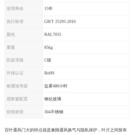
使用寿命
15年
执行标准
GB/T 25295-2010
颜色
RAL7035
重量
85kg
防盗等级
C级
环保认证
RoHS
耐腐蚀等级
盐雾480小时
观察窗配置
钢化玻璃
铰链材质
304不锈钢
百叶通风门大的特点就是兼顾通风换气与隐私保护，叶片之间留有