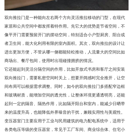
双向推拉门是一种能向左右两个方向灵活推拉移动的门型，在现代
家居和公共空间中都发挥着特作用。先它大的优势是节省空间，不
像平开门需要预留开门的摆动空间，特别适合小户型厨房、阳台或
者卫生间，能大化利用有限的室内面积。其次，双向推拉的设计让
进出更加方便，不管从哪一侧都能轻松推动，人流量大的空间比如
商场出、餐厅包间，使用时出现碰撞拥挤的情况。
它还能起到灵活分隔空间的作用，比如开放式书房和客厅之间安装
双向推拉门，需要私密空间时关上，想要开阔感时完全推开，让空
间布局可以根据需求调整。同时，如今的双向推拉门多搭配窄边框
和玻璃材质，能增加空间的透光性，让整体环境更通透明亮，还能
起到一定的隔音、隔热作用，比如隔开阳台和室内，能减少日晒带
来的温度升高，也能降低外界噪音的干扰，兼顾实用性与美观性。
变压器室门主要应用于工业与民用建筑的电力配电系统中，适用于
各类电压等级的变压器室，常见于工厂车间、商业综合体、住宅小