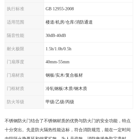
执行标准
GB 12955-2008
适用范围
楼道/机房/仓库/消防通道
隔音性能
30dB-40dB
耐火极限
1.5h/1.0h/0.5h
门扇厚度
40mm-55mm
门扇材质
钢板/实木/复合板材
门框材质
冷轧钢板/木质/钢木质
防火等级
甲级/乙级/丙级
不锈钢防火门结合了不锈钢材质的优势与防火门的安全功能，特点
十分突出。先是防火隔热性能达标，符合消防规范，能在一定时间
内阻隔火势蔓延和烟雾扩散，为人员疏散、消防救援争取宝贵时