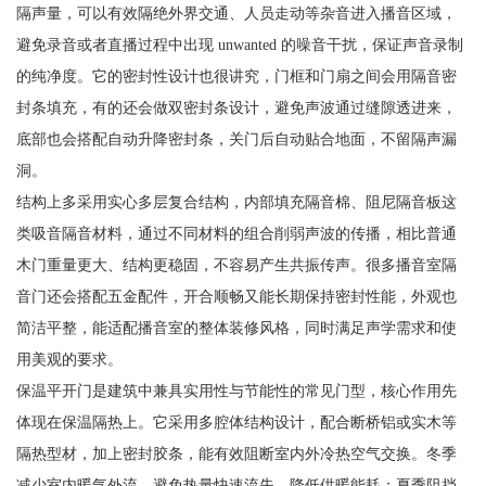
隔声量，可以有效隔绝外界交通、人员走动等杂音进入播音区域，
避免录音或者直播过程中出现 unwanted 的噪音干扰，保证声音录制
的纯净度。它的密封性设计也很讲究，门框和门扇之间会用隔音密
封条填充，有的还会做双密封条设计，避免声波通过缝隙透进来，
底部也会搭配自动升降密封条，关门后自动贴合地面，不留隔声漏
洞。
结构上多采用实心多层复合结构，内部填充隔音棉、阻尼隔音板这
类吸音隔音材料，通过不同材料的组合削弱声波的传播，相比普通
木门重量更大、结构更稳固，不容易产生共振传声。很多播音室隔
音门还会搭配五金配件，开合顺畅又能长期保持密封性能，外观也
简洁平整，能适配播音室的整体装修风格，同时满足声学需求和使
用美观的要求。
保温平开门是建筑中兼具实用性与节能性的常见门型，核心作用先
体现在保温隔热上。它采用多腔体结构设计，配合断桥铝或实木等
隔热型材，加上密封胶条，能有效阻断室内外冷热空气交换。冬季
减少室内暖气外流，避免热量快速流失，降低供暖能耗；夏季阻挡