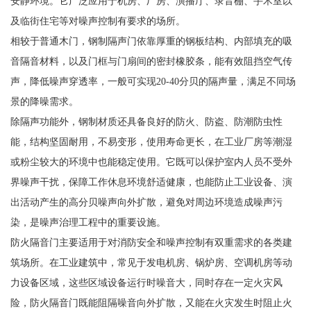
安静环境。它广泛应用于机房、厂房、演播厅、录音棚、手术室以
及临街住宅等对噪声控制有要求的场所。
相较于普通木门，钢制隔声门依靠厚重的钢板结构、内部填充的吸
音隔音材料，以及门框与门扇间的密封橡胶条，能有效阻挡空气传
声，降低噪声穿透率，一般可实现20-40分贝的隔声量，满足不同场
景的降噪需求。
除隔声功能外，钢制材质还具备良好的防火、防盗、防潮防虫性
能，结构坚固耐用，不易变形，使用寿命更长，在工业厂房等潮湿
或粉尘较大的环境中也能稳定使用。它既可以保护室内人员不受外
界噪声干扰，保障工作休息环境舒适健康，也能防止工业设备、演
出活动产生的高分贝噪声向外扩散，避免对周边环境造成噪声污
染，是噪声治理工程中的重要设施。
防火隔音门主要适用于对消防安全和噪声控制有双重需求的各类建
筑场所。在工业建筑中，常见于发电机房、锅炉房、空调机房等动
力设备区域，这些区域设备运行时噪音大，同时存在一定火灾风
险，防火隔音门既能阻隔噪音向外扩散，又能在火灾发生时阻止火