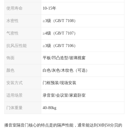
使用寿命
10-15年
水密性
≥3级（GB/T 7108）
气密性
≥4级（GB/T 7107）
抗风压性能
≥3级（GB/T 7106）
饰面
平板/凹凸造型/玻璃视窗
颜色
白色/灰色/木纹色（可选）
安装方式
门框预装/现场安装
适用场景
录音室/会议室/家庭卧室
门体重量
40-80kg
播音室隔音门核心的特点是的隔声性能，通常能达到30到50分贝的