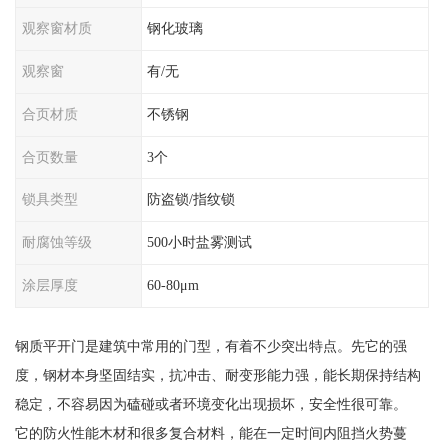
观察窗材质
钢化玻璃
观察窗
有/无
合页材质
不锈钢
合页数量
3个
锁具类型
防盗锁/指纹锁
耐腐蚀等级
500小时盐雾测试
涂层厚度
60-80μm
钢质平开门是建筑中常用的门型，有着不少突出特点。先它的强
度，钢材本身坚固结实，抗冲击、耐变形能力强，能长期保持结构
稳定，不容易因为磕碰或者环境变化出现损坏，安全性很可靠。
它的防火性能木材和很多复合材料，能在一定时间内阻挡火势蔓