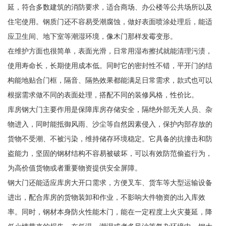
延，符合多数建筑的消防要求，适合商场、办公楼等公共场所以及
住宅使用。钢质门还不容易受潮腐蚀，做好表面喷涂处理后，能适
应卫生间、地下室等潮湿环境，像木门那样发霉变形。
在维护方面也很简单，表面光滑，日常用湿布擦拭就能清理污渍，
使用寿命长，长期使用成本低。同时它的密封性不错，平开门的结
构能地贴合门框，隔音、隔热效果都能满足日常需求，款式也可以
根据需求做不同的表面处理，搭配不同的装修风格，性价比。
库房钢大门主要作用是保障库房存储安全，隔绝外部无关人员、杂
物进入，同时能抵御风雨、沙尘等自然因素侵入，保护内部存放的
货物不受潮、不被污染，维持储存环境稳定。它具备的抗撞击和防
盗能力，坚固的钢材结构不容易被破坏，可以有效防范偷盗行为，
为高价值货物或者重要物资提供安全屏障。
钢大门还能适应库房大开口需求，方便叉车、货车等大型运输设备
进出，配合库房的货物装卸和作业，不影响大件物资的出入库效
率。同时，钢材本身防火性能木门，能在一定程度上火灾蔓延，降