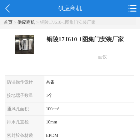
供应商机
首页
>
供应商机
> 铜陵17J610-1图集门安装厂家
铜陵17J610-1图集门安装厂家
面议
防误操作设计
具备
接地端子数量
1个
通风孔面积
100cm²
排水孔直径
10mm
密封胶条材质
EPDM