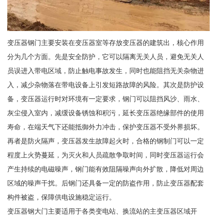
变压器钢门主要安装在变压器室等存放变压器的建筑出，核心作用
分为几个方面。先是安全防护，它可以隔离无关人员，避免无关人
员误进入带电区域，防止触电事故发生，同时也能阻挡无关杂物进
入，减少杂物落在带电设备上引发短路故障的风险。其次是防护设
备，变压器运行时对环境有一定要求，钢门可以阻挡风沙、雨水、
灰尘侵入室内，减缓设备锈蚀和积污，延长变压器绝缘部件的使用
寿命，在端天气下还能抵御外力冲击，保护变压器不受外界损坏。
再者是防火隔声，变压器发生故障起火时，合格的钢制门可以一定
程度上火势蔓延，为灭火和人员疏散争取时间，同时变压器运行会
产生持续的电磁噪声，钢门能有效阻隔噪声向外扩散，降低对周边
区域的噪声干扰。后钢门还具备一定的防盗作用，防止变压器配套
构件被盗，保障供电设施稳定运行。
变压器钢大门主要适用于各类变电站、换流站的主变压器区域开