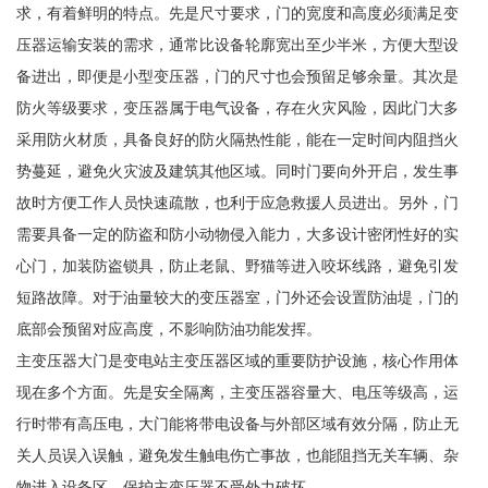
求，有着鲜明的特点。先是尺寸要求，门的宽度和高度必须满足变
压器运输安装的需求，通常比设备轮廓宽出至少半米，方便大型设
备进出，即便是小型变压器，门的尺寸也会预留足够余量。其次是
防火等级要求，变压器属于电气设备，存在火灾风险，因此门大多
采用防火材质，具备良好的防火隔热性能，能在一定时间内阻挡火
势蔓延，避免火灾波及建筑其他区域。同时门要向外开启，发生事
故时方便工作人员快速疏散，也利于应急救援人员进出。另外，门
需要具备一定的防盗和防小动物侵入能力，大多设计密闭性好的实
心门，加装防盗锁具，防止老鼠、野猫等进入咬坏线路，避免引发
短路故障。对于油量较大的变压器室，门外还会设置防油堤，门的
底部会预留对应高度，不影响防油功能发挥。
主变压器大门是变电站主变压器区域的重要防护设施，核心作用体
现在多个方面。先是安全隔离，主变压器容量大、电压等级高，运
行时带有高压电，大门能将带电设备与外部区域有效分隔，防止无
关人员误入误触，避免发生触电伤亡事故，也能阻挡无关车辆、杂
物进入设备区，保护主变压器不受外力破坏。