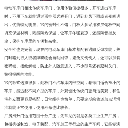
电动车库门相比传统车库门，使用体验便捷很多，开车进出车库
时，不用下车就能通过遥控器远程开门，遇到刮风下雨或者夜间进
出，优势特别明显。它的密封性不错，门板大多采用双层钢板中间
填充保温材料，既能隔热保温，让车库冬暖夏凉，还能隔音挡灰
尘，保护车库里的车辆和杂物。
安全性也更完善，现在的电动车库门基本都配有遇阻反弹功能，关
门时碰到行人或者障碍物会自动回弹，避免夹伤伤人，还可以加装
密码锁、指纹解锁，防止外人随意进入，不少型号还有延时关门、
警报提醒的功能。
它的款式选择很多，翻板门不占车库内部空间，卷帘门适合窄小的
车库，能适配不同户型的车库，外观也比传统门更简洁美观，和住
宅外立面更容易搭配，日常维护也简单，只要定期给轨道加点润滑
油就能正常使用，使用寿命也比较长。
厂房滑升门适用范围十分广泛，先常见的就是各类工业生产厂房，
包括机械制造、电子装配、汽车加工等行业的生产车间，它能够满