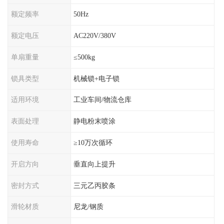
额定频率
50Hz
额定电压
AC220V/380V
单扇重量
≤500kg
锁具类型
机械锁+电子锁
适用环境
工业车间/物流仓库
表面处理
静电粉末喷涂
使用寿命
≥10万次循环
开启方向
垂直向上提升
密封方式
三元乙丙胶条
滑轮材质
尼龙/钢质