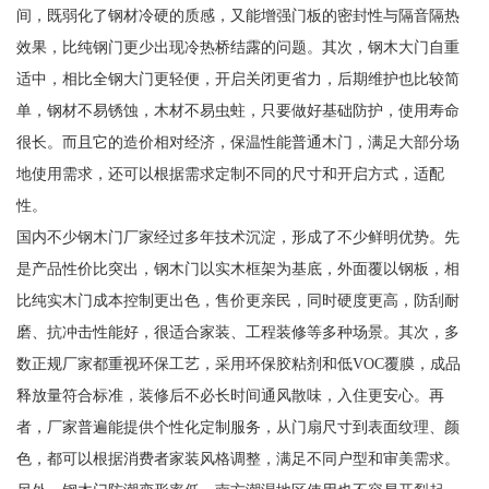
间，既弱化了钢材冷硬的质感，又能增强门板的密封性与隔音隔热
效果，比纯钢门更少出现冷热桥结露的问题。其次，钢木大门自重
适中，相比全钢大门更轻便，开启关闭更省力，后期维护也比较简
单，钢材不易锈蚀，木材不易虫蛀，只要做好基础防护，使用寿命
很长。而且它的造价相对经济，保温性能普通木门，满足大部分场
地使用需求，还可以根据需求定制不同的尺寸和开启方式，适配
性。
国内不少钢木门厂家经过多年技术沉淀，形成了不少鲜明优势。先
是产品性价比突出，钢木门以实木框架为基底，外面覆以钢板，相
比纯实木门成本控制更出色，售价更亲民，同时硬度更高，防刮耐
磨、抗冲击性能好，很适合家装、工程装修等多种场景。其次，多
数正规厂家都重视环保工艺，采用环保胶粘剂和低VOC覆膜，成品
释放量符合标准，装修后不必长时间通风散味，入住更安心。再
者，厂家普遍能提供个性化定制服务，从门扇尺寸到表面纹理、颜
色，都可以根据消费者家装风格调整，满足不同户型和审美需求。