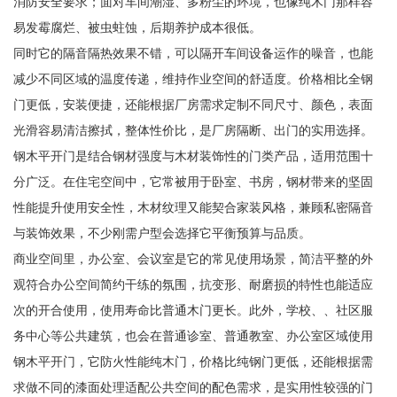
消防安全要求；面对车间潮湿、多粉尘的环境，也像纯木门那样容
易发霉腐烂、被虫蛀蚀，后期养护成本很低。
同时它的隔音隔热效果不错，可以隔开车间设备运作的噪音，也能
减少不同区域的温度传递，维持作业空间的舒适度。价格相比全钢
门更低，安装便捷，还能根据厂房需求定制不同尺寸、颜色，表面
光滑容易清洁擦拭，整体性价比，是厂房隔断、出门的实用选择。
钢木平开门是结合钢材强度与木材装饰性的门类产品，适用范围十
分广泛。在住宅空间中，它常被用于卧室、书房，钢材带来的坚固
性能提升使用安全性，木材纹理又能契合家装风格，兼顾私密隔音
与装饰效果，不少刚需户型会选择它平衡预算与品质。
商业空间里，办公室、会议室是它的常见使用场景，简洁平整的外
观符合办公空间简约干练的氛围，抗变形、耐磨损的特性也能适应
次的开合使用，使用寿命比普通木门更长。此外，学校、、社区服
务中心等公共建筑，也会在普通诊室、普通教室、办公室区域使用
钢木平开门，它防火性能纯木门，价格比纯钢门更低，还能根据需
求做不同的漆面处理适配公共空间的配色需求，是实用性较强的门