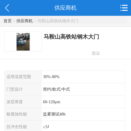
供应商机
首页
>
供应商机
> 马鞍山高铁站钢木大门
马鞍山高铁站钢木大门
面议
适用湿度范围
30%-80%
门型设计
简约/欧式/中式
涂层厚度
60-120μm
耐腐蚀性能
盐雾测试48h
抗冲击性能
≥5J