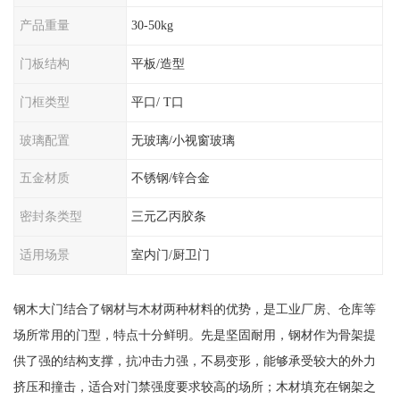
产品重量
30-50kg
门板结构
平板/造型
门框类型
平口/ T口
玻璃配置
无玻璃/小视窗玻璃
五金材质
不锈钢/锌合金
密封条类型
三元乙丙胶条
适用场景
室内门/厨卫门
钢木大门结合了钢材与木材两种材料的优势，是工业厂房、仓库等
场所常用的门型，特点十分鲜明。先是坚固耐用，钢材作为骨架提
供了强的结构支撑，抗冲击力强，不易变形，能够承受较大的外力
挤压和撞击，适合对门禁强度要求较高的场所；木材填充在钢架之