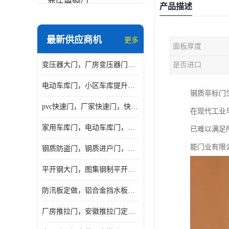
变压器钢门
产品描述
非标门
最新供应商机
更多
面板厚度
钢大门
变压器大门，厂房变压器门，配电所钢大门，变压器室钢大门
是否进口
抗爆门
电动车库门，小区车库提升门，安徽提升门厂家，工业滑升门
快速门
钢质非标门
pvc快速门，厂家快速门，快速卷帘门，感应快速门
在现代工业
提升门
家用车库门，电动车库门，车库滑升门，车库门安装
已难以满足
能门业有限
钢质防盗门，钢质进户门，钢质非标门厂家
平开钢大门，图集钢制平开门，厂房平开大门
防汛板定做，铝合金挡水板门，地库挡水板
厂房推拉门，安徽推拉门定做，夹芯板平移大门