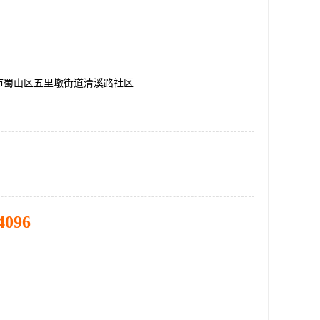
市蜀山区五里墩街道清溪路社区
4096