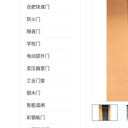
合肥快速门
防火门
隔音门
学校门
电动提升门
变压器室门
工业门窗
钢木门
智能道闸
彩钢板门