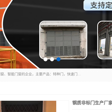
安徽奇道智能门业有限公司是一家专业生产各种门窗、智能门窗的企业，主要产品：特种门，快速门，医用门，提升门，钢木门，智能道闸，钢大门，平移门，卷帘门，保温门，钢制自由门，防火门等，欢迎前来咨询采购。
钢质非标门生产厂