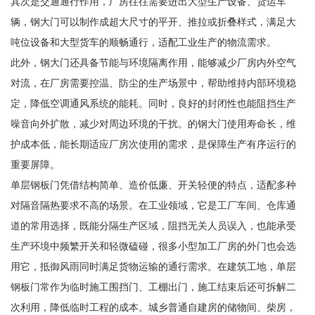
其次是交通通行作用，厂房往往需要进出大型生产设备、货运车
辆，钢大门可以制作成超大尺寸的平开、推拉或折叠样式，满足大
吨位设备和大型货车的顺畅通行，适配工业生产的物流需求。
此外，钢大门还具备节能与环境隔离作用，能够减少厂房内外空气
对流，在厂房需要控温、防尘的生产场景中，帮助维持内部环境稳
定，降低空调通风系统的能耗。同时，良好的封闭性也能阻挡生产
噪音向外扩散，减少对周边环境的干扰。的钢大门使用寿命长，维
护成本低，能长期适应厂房次使用的需求，是保障生产有序运行的
重要屏障。
单层钢板门凭借结构简单、造价低廉、开关轻便的特点，适配多种
对隔音隔热要求不高的场景。在工业领域，它是工厂车间、仓库通
道的常用选择，既能分隔生产区域，阻挡无关人员误入，也能承受
生产环境中频繁开关和轻微磕碰，很多小型加工厂房的外门也会选
用它，抵御风雨同时满足货物运输的通行需求。在建筑工地，单层
钢板门常作为临时施工围挡门、工棚出门，施工结束后还可拆解二
次利用，降低临时工程的成本。城乡普通自建房的储物间、柴房，